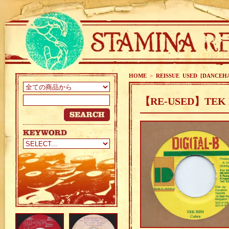
HOME
>
REISSUE USED [DANCEH
【RE-USED】TEK 