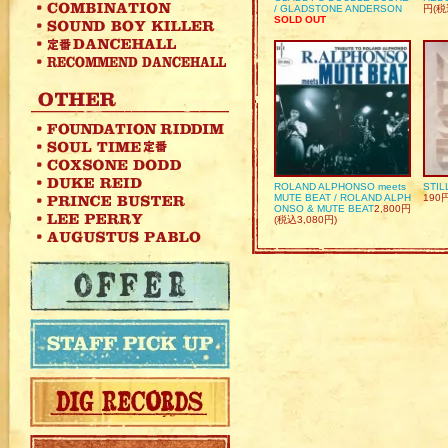
/ GLADSTONE ANDERSON
円(税
SOLD OUT
ROLAND ALPHONSO meets
STIL
MUTE BEAT / ROLAND ALPH
190
ONSO & MUTE BEAT
2,800円
(税込3,080円)