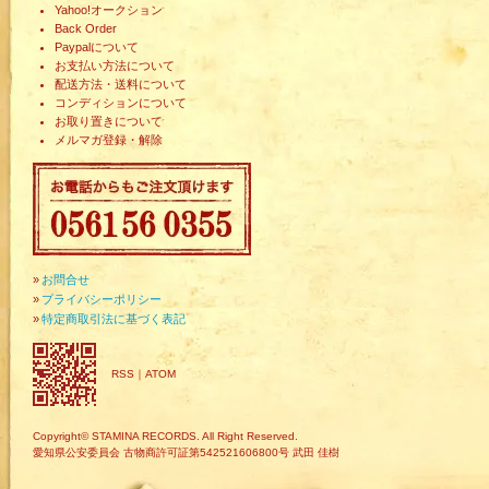
Yahoo!オークション
Back Order
Paypalについて
お支払い方法について
配送方法・送料について
コンディションについて
お取り置きについて
メルマガ登録・解除
»
お問合せ
»
プライバシーポリシー
»
特定商取引法に基づく表記
RSS
｜
ATOM
Copyright© STAMINA RECORDS. All Right Reserved.
愛知県公安委員会 古物商許可証第542521606800号 武田 佳樹