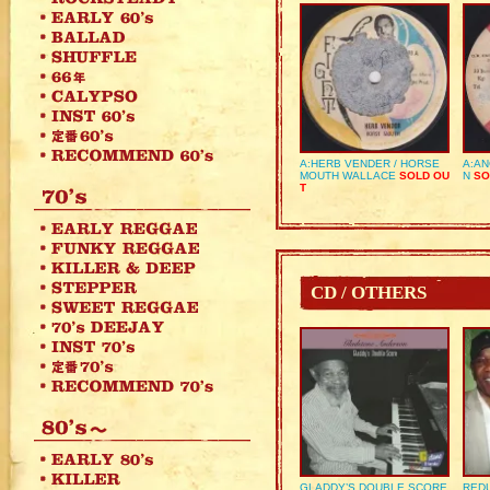
A:HERB VENDER / HORSE
A:AN
MOUTH WALLACE
SOLD OU
N
SO
T
CD / OTHERS
GLADDY’S DOUBLE SCORE
REDU