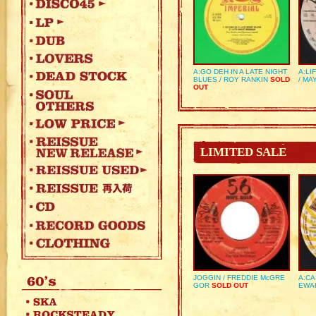
A:GO DEH IN A LATE NIGHT
A:LI
BLUES / ROY RANKIN
SOLD
/ MA
OUT
LIMITED SALE
JOGGIN / FREDDIE McGRE
A:CA
GOR
SOLD OUT
EWA