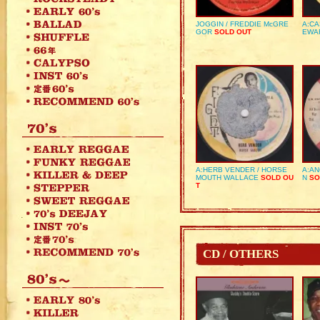
JOGGIN / FREDDIE McGRE
A:CA
GOR
SOLD OUT
EWA
A:HERB VENDER / HORSE
A:AN
MOUTH WALLACE
SOLD OU
N
SO
T
CD / OTHERS