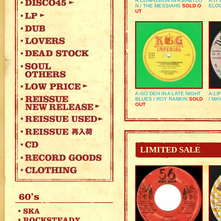
A:CONFUSION IN A BABYLO
A:IT
N / THE MESSIAHS
SOLD O
ELO
UT
A:GO DEH IN A LATE NIGHT
A:LI
BLUES / ROY RANKIN
SOLD
/ MA
OUT
LIMITED SALE