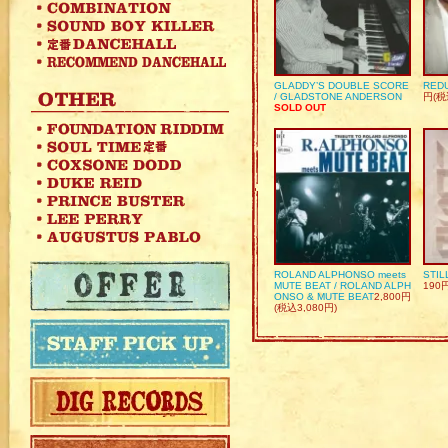
GLADDY’S DOUBLE SCORE
REDU
/ GLADSTONE ANDERSON
円(税
SOLD OUT
ROLAND ALPHONSO meets
STIL
MUTE BEAT / ROLAND ALPH
190
ONSO & MUTE BEAT
2,800円
(税込3,080円)