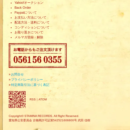
Yahoo!オークション
Back Order
Paypalについて
お支払い方法について
配送方法・送料について
コンディションについて
お取り置きについて
メルマガ登録・解除
»
お問合せ
»
プライバシーポリシー
»
特定商取引法に基づく表記
RSS
｜
ATOM
Copyright© STAMINA RECORDS. All Right Reserved.
愛知県公安委員会 古物商許可証第542521606800号 武田 佳樹