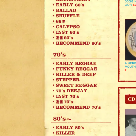
JOGGIN
GOR
SO
A:HERB
MOUTH
T
CD