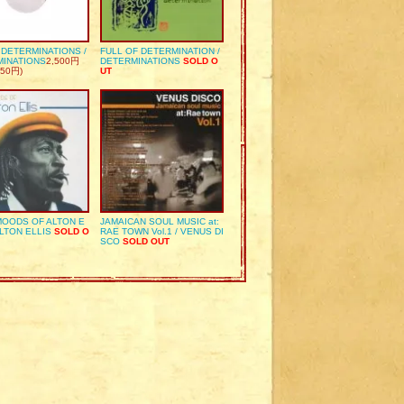
S DETERMINATIONS /
FULL OF DETERMINATION /
MINATIONS
2,500円
DETERMINATIONS
SOLD O
50円)
UT
OODS OF ALTON E
JAMAICAN SOUL MUSIC at:
ALTON ELLIS
SOLD O
RAE TOWN Vol.1 / VENUS DI
SCO
SOLD OUT