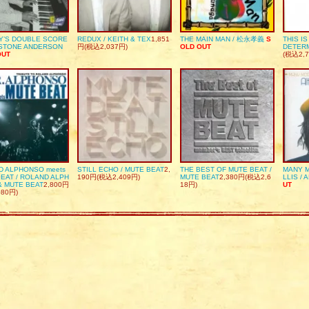
Y’S DOUBLE SCORE
REDUX / KEITH & TEX
1,851
THE MAIN MAN / 松永孝義
S
THIS I
DSTONE ANDERSON
円(税込2,037円)
OLD OUT
DETER
OUT
(税込2,7
D ALPHONSO meets
STILL ECHO / MUTE BEAT
2,
THE BEST OF MUTE BEAT /
MANY M
EAT / ROLAND ALPH
190円(税込2,409円)
MUTE BEAT
2,380円(税込2,6
LLIS / 
& MUTE BEAT
2,800円
18円)
UT
080円)