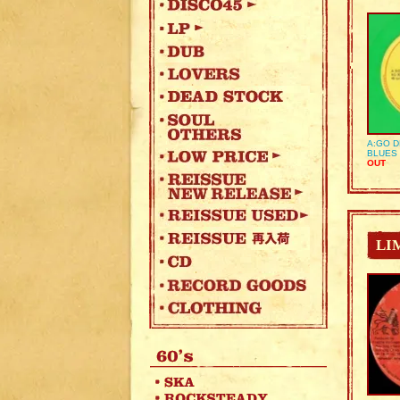
A:GO D
BLUES 
OUT
LI