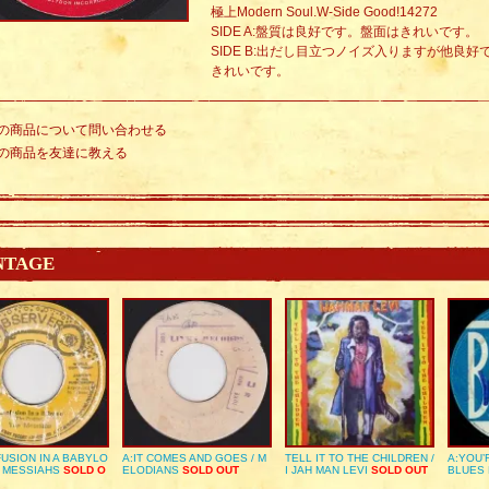
極上Modern Soul.W-Side Good!14272
SIDE A:盤質は良好です。盤面はきれいです。
SIDE B:出だし目立つノイズ入りますが他良
きれいです。
の商品について問い合わせる
の商品を友達に教える
NTAGE
USION IN A BABYLO
A:IT COMES AND GOES / M
TELL IT TO THE CHILDREN /
A:YOU’
E MESSIAHS
SOLD O
ELODIANS
SOLD OUT
I JAH MAN LEVI
SOLD OUT
BLUES