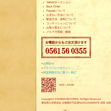
Yahoo!オークション
Back Order
Paypalについて
お支払い方法について
配送方法・送料について
コンディションについて
お取り置きについて
メルマガ登録・解除
»
お問合せ
»
プライバシーポリシー
»
特定商取引法に基づく表記
RSS
｜
ATOM
Copyright© STAMINA RECORDS. All Right Reserved.
愛知県公安委員会 古物商許可証第542521606800号 武田 佳樹