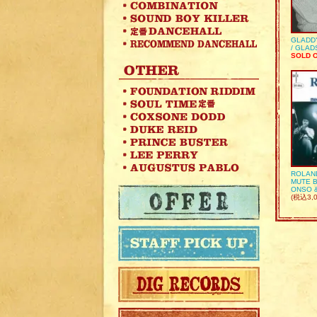
GLADD
/ GLA
SOLD 
ROLAN
MUTE B
ONSO 
(税込3,