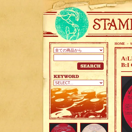
HOME
>
A:L
B:I