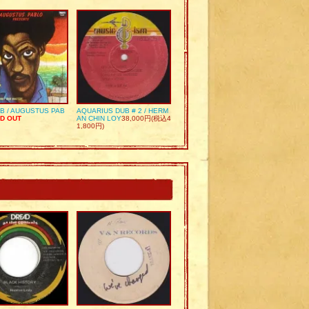
UB / AUGUSTUS PAB
AQUARIUS DUB # 2 / HERM
D OUT
AN CHIN LOY
38,000円(税込4
1,800円)