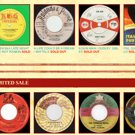
EH IN A LATE NIGHT
A:LIFE COULD BE A DREAM
A:GUN MAN / DUDLEY SIBL
ITAL D
/ ROY RANKIN
SOLD
/ MAYTALS
SOLD OUT
EY
SOLD OUT
LO
SOL
MITED SALE