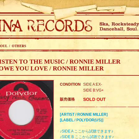
SOUL / OTHERS
ISTEN TO THE MUSIC / RONNIE MILLER
 OWE YOU LOVE / RONNIE MILLER
CONDITION
SIDE A:EX-
SIDE B:VG+
SOLD OUT
販売価格
[ARTIST / RONNIE MILLER]
[LABEL / POLYDOR(US)]
♪SIDE A ここから試聴できます♪
♪SIDE B ここから試聴できます♪