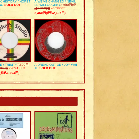
K HISTORY / HOPET
A:WE’VE CHANGED / NEVIL
DO
SOLD OUT
LE WILLOUGHBY
3,500円(税
込3,850円)
»30%OFF!!
2,450円(税込2,695円)
E / TRINITY
7,800円
A:DREAD OUT DE / JOY WHI
80円)
»20%OFF!!
TE
SOLD OUT
(税込6,864円)