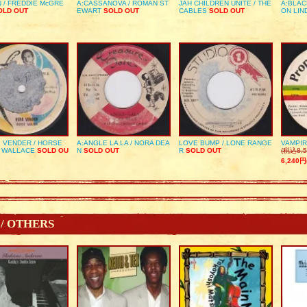
 / FREDDIE McGRE
A:CASSANOVA / ROMAN ST
JAH CHILDREN UNITE / THE
A:BLAC
LD OUT
EWART
SOLD OUT
CABLES
SOLD OUT
ON LIN
 VENDER / HORSE
A:ANGLE LA LA / NORA DEA
LOVE BUMP / LONE RANGE
VAMPIR
 WALLACE
SOLD OU
N
SOLD OUT
R
SOLD OUT
(税込8,5
6,240円
 / OTHERS