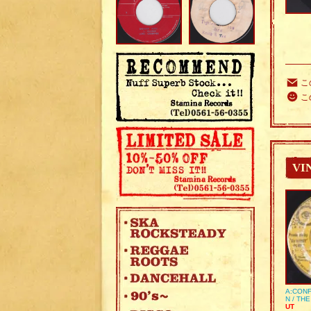
こ
こ
VI
A:CONF
N / TH
UT