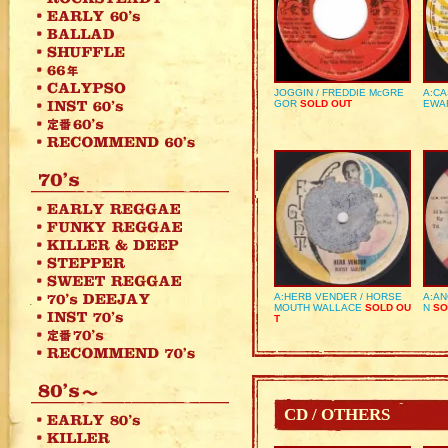
JOGGIN / FREDDIE McGRE
A:CA
GOR
SOLD OUT
EWA
A:HERB VENDER / HORSE
A:AN
MOUTH WALLACE
SOLD OU
N
SO
T
CD / OTHERS