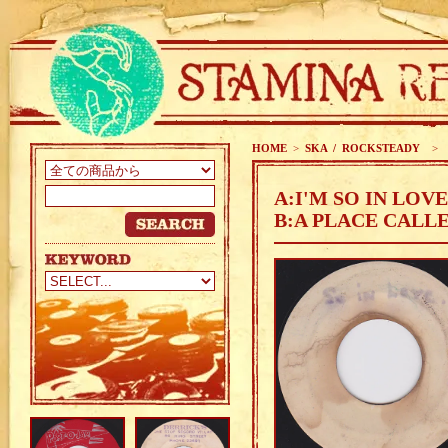
HOME
>
SKA / ROCKSTEADY
>
A:I'M SO IN LOV
B:A PLACE CALL