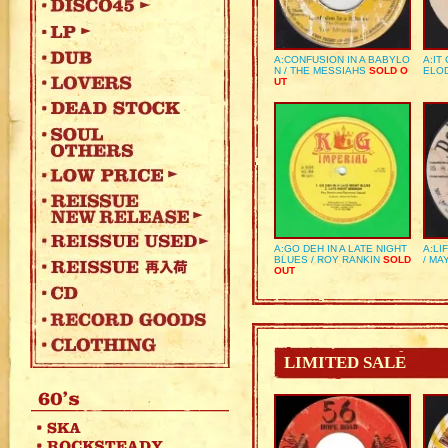
A:CONFUSION IN A BABYLO
A:IT
N / THE MESSIAHS
SOLD O
ELO
UT
A:GO DEH IN A LATE NIGHT
A:LI
BLUES / ROY RANKIN
SOLD
/ MA
OUT
LIMITED SALE