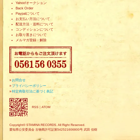
Yahoo!オークション
Back Order
Paypalについて
お支払い方法について
配送方法・送料について
コンディションについて
お取り置きについて
メルマガ登録・解除
»
お問合せ
»
プライバシーポリシー
»
特定商取引法に基づく表記
RSS
｜
ATOM
Copyright© STAMINA RECORDS. All Right Reserved.
愛知県公安委員会 古物商許可証第542521606800号 武田 佳樹