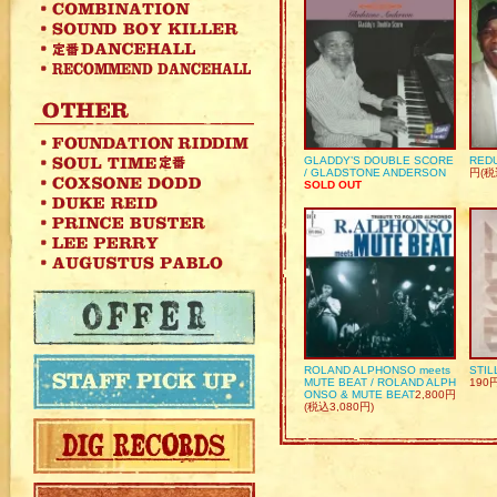
GLADDY’S DOUBLE SCORE
REDU
/ GLADSTONE ANDERSON
円(税
SOLD OUT
ROLAND ALPHONSO meets
STIL
MUTE BEAT / ROLAND ALPH
190
ONSO & MUTE BEAT
2,800円
(税込3,080円)