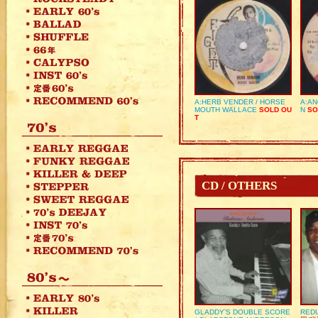
A:HERB VENDER / HORSE
A:AN
MOUTH WALLACE
SOLD OU
N
SO
T
CD / OTHERS
GLADDY’S DOUBLE SCORE
REDU