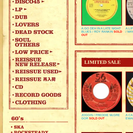
A:GO DEH IN A LATE NIGHT
A:LI
BLUES / ROY RANKIN
SOLD
/ MA
OUT
LIMITED SALE
JOGGIN / FREDDIE McGRE
A:CA
GOR
SOLD OUT
EWA