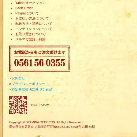
Yahoo!オークション
Back Order
Paypalについて
お支払い方法について
配送方法・送料について
コンディションについて
お取り置きについて
メルマガ登録・解除
»
お問合せ
»
プライバシーポリシー
»
特定商取引法に基づく表記
RSS
｜
ATOM
Copyright© STAMINA RECORDS. All Right Reserved.
愛知県公安委員会 古物商許可証第542521606800号 武田 佳樹