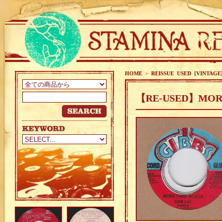
HOME
>
REISSUE USED [VINTAGE
【RE-USED】MORE