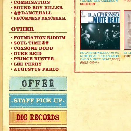
/ GLADSTONE ANDERSON
円(税
SOLD OUT
ROLAND ALPHONSO meets
STIL
MUTE BEAT / ROLAND ALPH
190
ONSO & MUTE BEAT
2,800円
(税込3,080円)