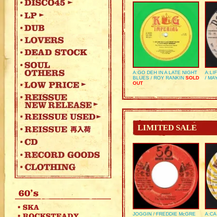
A:GO DEH IN A LATE NIGHT
A:LI
BLUES / ROY RANKIN
SOLD
/ MA
OUT
LIMITED SALE
JOGGIN / FREDDIE McGRE
A:CA