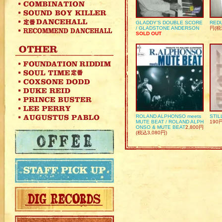
GLADDY’S DOUBLE SCORE
REDU
/ GLADSTONE ANDERSON
円(税
SOLD OUT
ROLAND ALPHONSO meets
STIL
MUTE BEAT / ROLAND ALPH
190
ONSO & MUTE BEAT
2,800円
(税込3,080円)