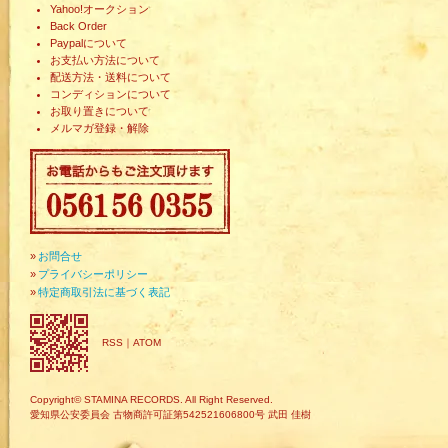
Yahoo!オークション
Back Order
Paypalについて
お支払い方法について
配送方法・送料について
コンディションについて
お取り置きについて
メルマガ登録・解除
»
お問合せ
»
プライバシーポリシー
»
特定商取引法に基づく表記
RSS
｜
ATOM
Copyright© STAMINA RECORDS. All Right Reserved.
愛知県公安委員会 古物商許可証第542521606800号 武田 佳樹