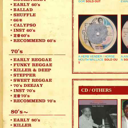
GOR
SOLD OUT
EWA
A:HERB VENDER / HORSE
A:AN
MOUTH WALLACE
SOLD OU
N
SO
T
CD / OTHERS