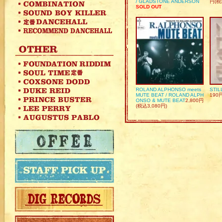
/ GLADSTONE ANDERSON
円(税
SOLD OUT
ROLAND ALPHONSO meets
STIL
MUTE BEAT / ROLAND ALPH
190
ONSO & MUTE BEAT
2,800円
(税込3,080円)