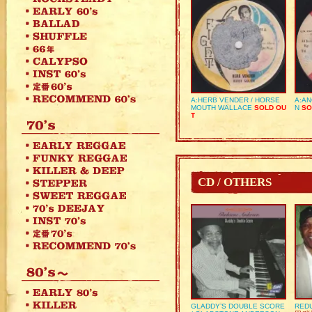
A:HERB VENDER / HORSE
A:AN
MOUTH WALLACE
SOLD OU
N
SO
T
CD / OTHERS
GLADDY’S DOUBLE SCORE
REDU