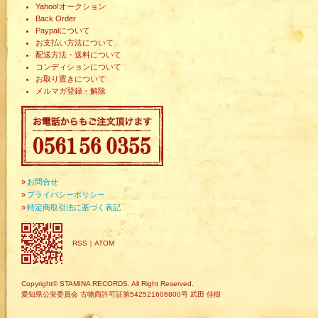
Yahoo!オークション
Back Order
Paypalについて
お支払い方法について
配送方法・送料について
コンディションについて
お取り置きについて
メルマガ登録・解除
»
お問合せ
»
プライバシーポリシー
»
特定商取引法に基づく表記
RSS
｜
ATOM
Copyright© STAMINA RECORDS. All Right Reserved.
愛知県公安委員会 古物商許可証第542521606800号 武田 佳樹