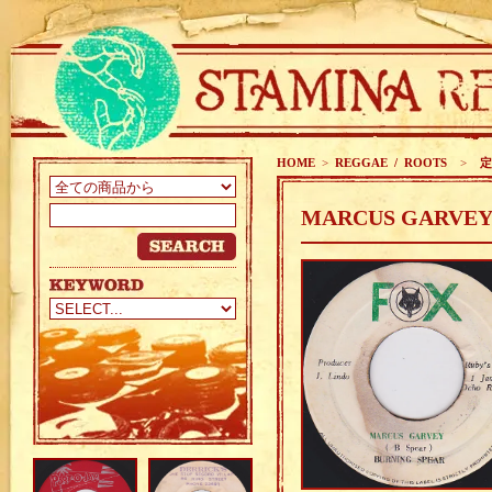
HOME
>
REGGAE / ROOTS
>
定番
MARCUS GARVEY 