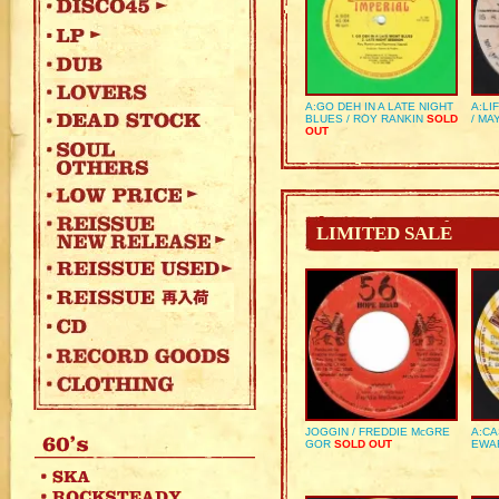
A:GO DEH IN A LATE NIGHT
A:LI
BLUES / ROY RANKIN
SOLD
/ MA
OUT
LIMITED SALE
JOGGIN / FREDDIE McGRE
A:CA
GOR
SOLD OUT
EWA