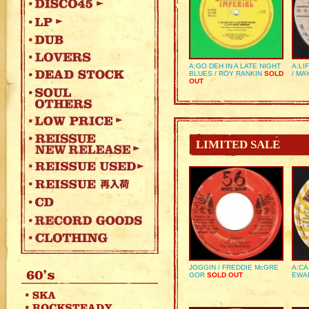
A:GO DEH IN A LATE NIGHT
A:LI
BLUES / ROY RANKIN
SOLD
/ MA
OUT
LIMITED SALE
JOGGIN / FREDDIE McGRE
A:CA
GOR
SOLD OUT
EWA