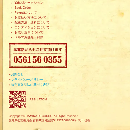
Yahoo!オークション
Back Order
Paypalについて
お支払い方法について
配送方法・送料について
コンディションについて
お取り置きについて
メルマガ登録・解除
»
お問合せ
»
プライバシーポリシー
»
特定商取引法に基づく表記
RSS
｜
ATOM
Copyright© STAMINA RECORDS. All Right Reserved.
愛知県公安委員会 古物商許可証第542521606800号 武田 佳樹