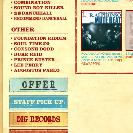
/ GLADSTONE ANDERSON
円(税
SOLD OUT
ROLAND ALPHONSO meets
STIL
MUTE BEAT / ROLAND ALPH
190
ONSO & MUTE BEAT
2,800円
(税込3,080円)