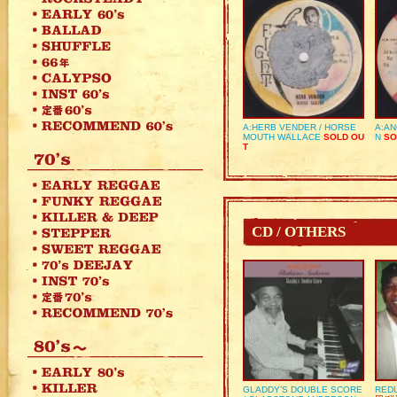
A:HERB VENDER / HORSE
A:AN
MOUTH WALLACE
SOLD OU
N
SO
T
CD / OTHERS
GLADDY’S DOUBLE SCORE
REDU