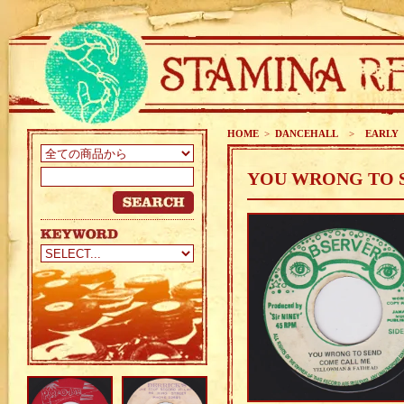
HOME
>
DANCEHALL
>
EARLY 8
YOU WRONG TO 