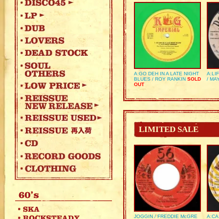
A:GO DEH IN A LATE NIGHT
A:LI
BLUES / ROY RANKIN
SOLD
/ MA
OUT
LIMITED SALE
JOGGIN / FREDDIE McGRE
A:CA