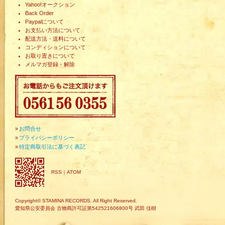
Yahoo!オークション
Back Order
Paypalについて
お支払い方法について
配送方法・送料について
コンディションについて
お取り置きについて
メルマガ登録・解除
»
お問合せ
»
プライバシーポリシー
»
特定商取引法に基づく表記
RSS
｜
ATOM
Copyright© STAMINA RECORDS. All Right Reserved.
愛知県公安委員会 古物商許可証第542521606800号 武田 佳樹