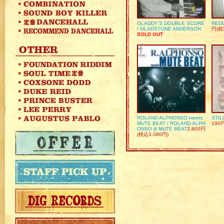
GLADDY’S DOUBLE SCORE
REDU
/ GLADSTONE ANDERSON
円(税
SOLD OUT
ROLAND ALPHONSO meets
STIL
MUTE BEAT / ROLAND ALPH
190
ONSO & MUTE BEAT
2,800円
(税込3,080円)