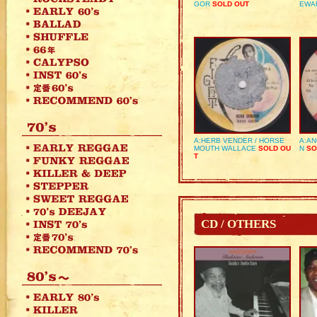
GOR
SOLD OUT
EWA
A:HERB VENDER / HORSE
A:AN
MOUTH WALLACE
SOLD OU
N
SO
T
CD / OTHERS