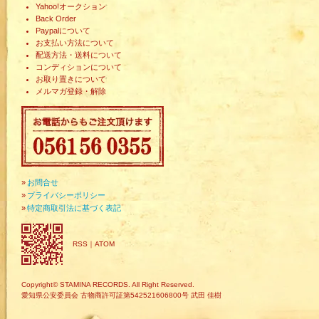
Yahoo!オークション
Back Order
Paypalについて
お支払い方法について
配送方法・送料について
コンディションについて
お取り置きについて
メルマガ登録・解除
»
お問合せ
»
プライバシーポリシー
»
特定商取引法に基づく表記
RSS
｜
ATOM
Copyright© STAMINA RECORDS. All Right Reserved.
愛知県公安委員会 古物商許可証第542521606800号 武田 佳樹