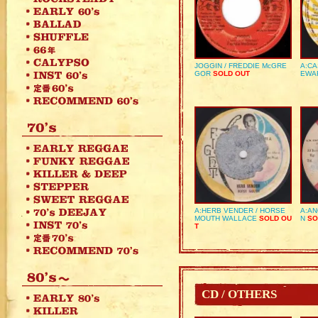
JOGGIN / FREDDIE McGRE
A:CA
GOR
SOLD OUT
EWA
A:HERB VENDER / HORSE
A:AN
MOUTH WALLACE
SOLD OU
N
SO
T
CD / OTHERS