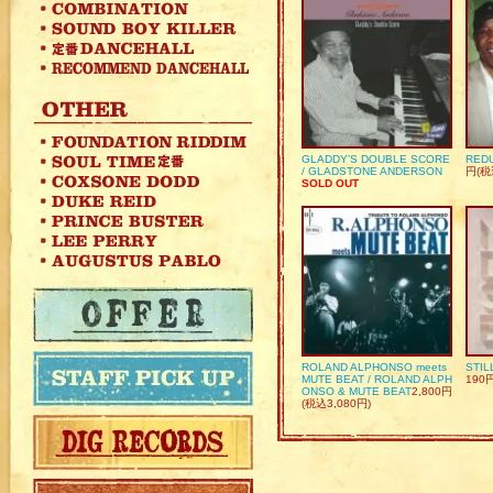
GLADDY’S DOUBLE SCORE
REDU
/ GLADSTONE ANDERSON
円(税
SOLD OUT
ROLAND ALPHONSO meets
STIL
MUTE BEAT / ROLAND ALPH
190
ONSO & MUTE BEAT
2,800円
(税込3,080円)