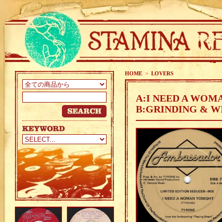
HOME
>
LOVERS
A:I NEED A WOM
B:GRINDING & W