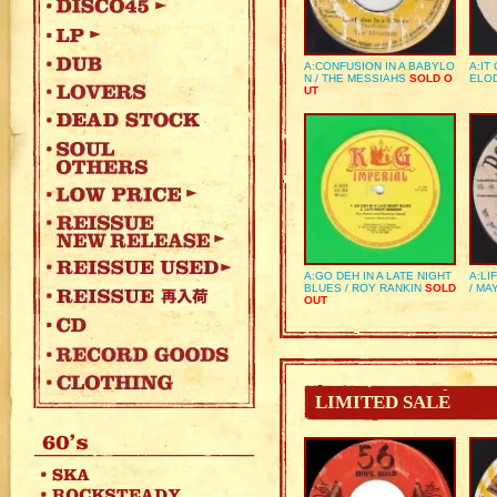
A:CONFUSION IN A BABYLO
A:IT
N / THE MESSIAHS
SOLD O
ELO
UT
A:GO DEH IN A LATE NIGHT
A:LI
BLUES / ROY RANKIN
SOLD
/ MA
OUT
LIMITED SALE