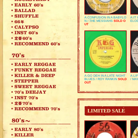
A:CONFUSION IN A BABYLO
A:IT
N / THE MESSIAHS
SOLD O
ELO
UT
A:GO DEH IN A LATE NIGHT
A:LI
BLUES / ROY RANKIN
SOLD
/ MA
OUT
LIMITED SALE