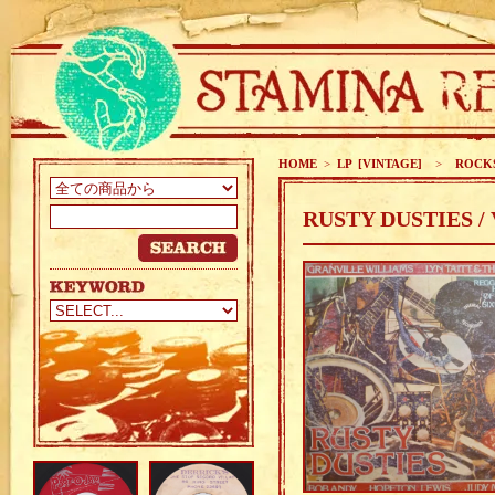
HOME
>
LP [VINTAGE]
>
ROCKS
RUSTY DUSTIES / 