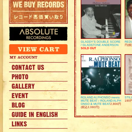
GLADDY’S DOUBLE SCORE
REDU
/ GLADSTONE ANDERSON
円(税
SOLD OUT
ROLAND ALPHONSO meets
STIL
MUTE BEAT / ROLAND ALPH
190
ONSO & MUTE BEAT
2,800円
(税込3,080円)