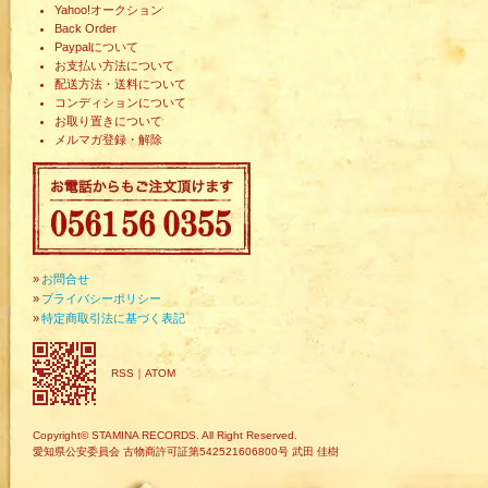
Yahoo!オークション
Back Order
Paypalについて
お支払い方法について
配送方法・送料について
コンディションについて
お取り置きについて
メルマガ登録・解除
»
お問合せ
»
プライバシーポリシー
»
特定商取引法に基づく表記
RSS
｜
ATOM
Copyright© STAMINA RECORDS. All Right Reserved.
愛知県公安委員会 古物商許可証第542521606800号 武田 佳樹