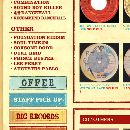
JOGGIN / FREDDIE McGRE
A:CA
GOR
SOLD OUT
EWA
A:HERB VENDER / HORSE
A:AN
MOUTH WALLACE
SOLD OU
N
SO
T
CD / OTHERS