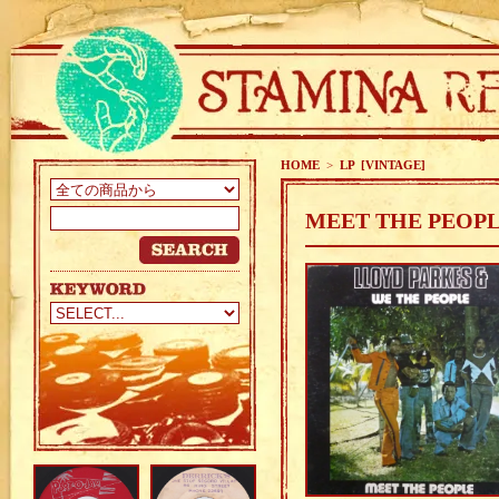
HOME
>
LP [VINTAGE]
MEET THE PEOPL