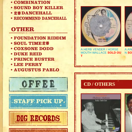
A:HERB VENDER / HORSE
A:AN
MOUTH WALLACE
SOLD OU
N
SO
T
CD / OTHERS