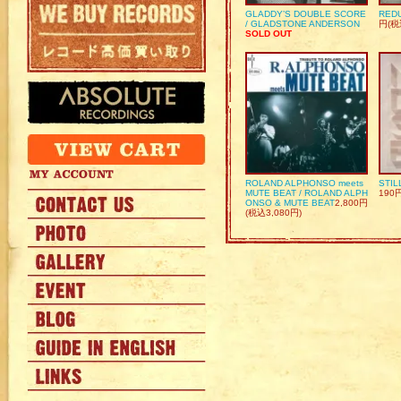
GLADDY’S DOUBLE SCORE
REDU
/ GLADSTONE ANDERSON
円(税
SOLD OUT
ROLAND ALPHONSO meets
STIL
MUTE BEAT / ROLAND ALPH
190
ONSO & MUTE BEAT
2,800円
(税込3,080円)