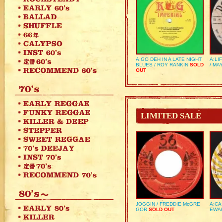
A:GO DEH IN A LATE NIGHT
A:LI
BLUES / ROY RANKIN
SOLD
/ MA
OUT
LIMITED SALE
JOGGIN / FREDDIE McGRE
A:CA
GOR
SOLD OUT
EWA