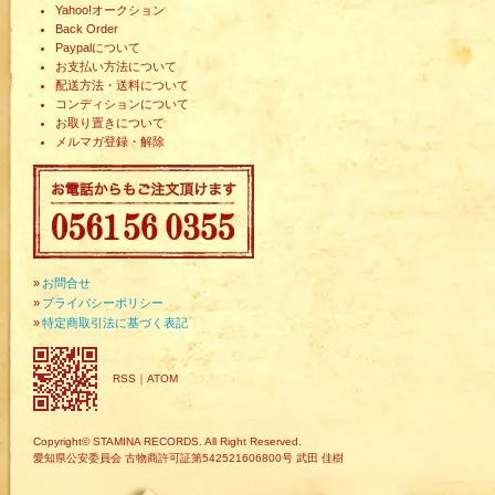
Yahoo!オークション
Back Order
Paypalについて
お支払い方法について
配送方法・送料について
コンディションについて
お取り置きについて
メルマガ登録・解除
»
お問合せ
»
プライバシーポリシー
»
特定商取引法に基づく表記
RSS
｜
ATOM
Copyright© STAMINA RECORDS. All Right Reserved.
愛知県公安委員会 古物商許可証第542521606800号 武田 佳樹