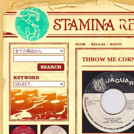
HOME
>
REGGAE / ROOTS
THROW ME CORN 