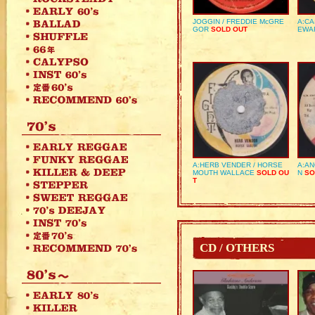
JOGGIN / FREDDIE McGRE
A:CA
GOR
SOLD OUT
EWA
A:HERB VENDER / HORSE
A:AN
MOUTH WALLACE
SOLD OU
N
SO
T
CD / OTHERS