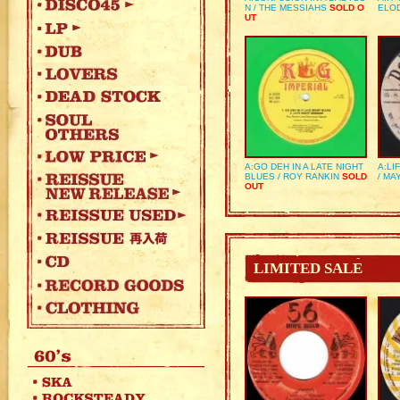
N / THE MESSIAHS
SOLD O
ELO
UT
A:GO DEH IN A LATE NIGHT
A:LI
BLUES / ROY RANKIN
SOLD
/ MA
OUT
LIMITED SALE