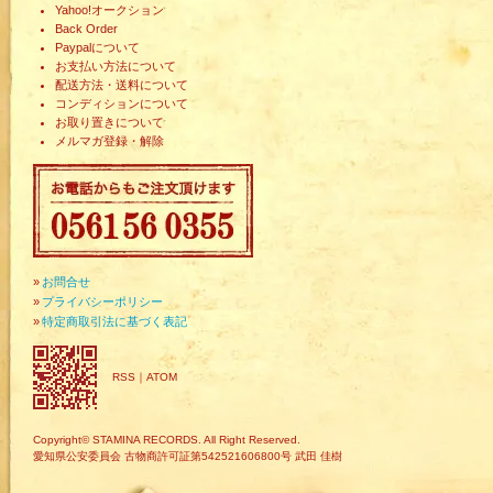
Yahoo!オークション
Back Order
Paypalについて
お支払い方法について
配送方法・送料について
コンディションについて
お取り置きについて
メルマガ登録・解除
»
お問合せ
»
プライバシーポリシー
»
特定商取引法に基づく表記
RSS
｜
ATOM
Copyright© STAMINA RECORDS. All Right Reserved.
愛知県公安委員会 古物商許可証第542521606800号 武田 佳樹