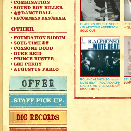
GLADDY’S DOUBLE SCORE
REDU
/ GLADSTONE ANDERSON
円(税
SOLD OUT
ROLAND ALPHONSO meets
STIL
MUTE BEAT / ROLAND ALPH
190
ONSO & MUTE BEAT
2,800円
(税込3,080円)