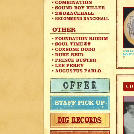
A:HERB
MOUTH
T
CD