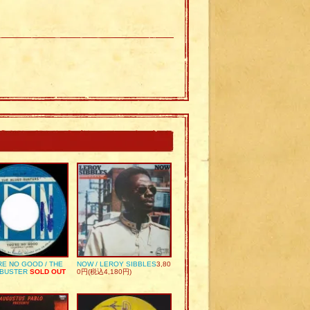
RE NO GOOD / THE
NOW / LEROY SIBBLES
3,80
 BUSTER
SOLD OUT
0円(税込4,180円)