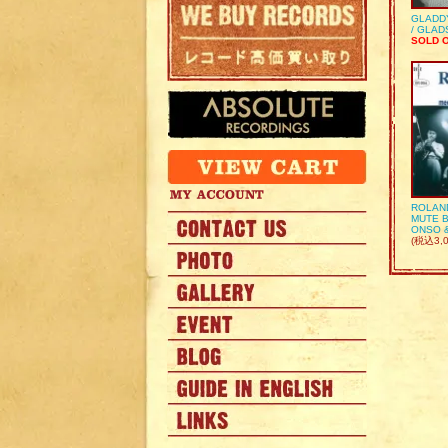
GLADD
/ GLA
SOLD 
ROLAN
MUTE B
ONSO 
(税込3,