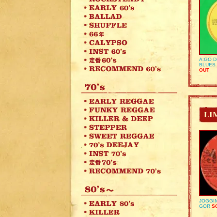
A:GO D
BLUES 
OUT
LI
JOGGIN
GOR
SO