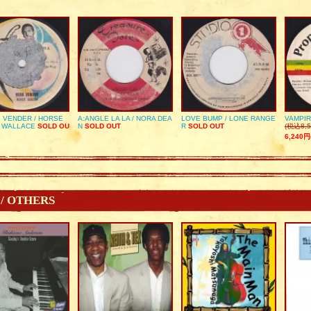
 VENDER / HORSE
A:ANGLE LA LA / NORA DEA
LOVE BUMP / LONE RANGE
VAMPIR
 WALLACE
SOLD OU
N
SOLD OUT
R
SOLD OUT
(税込8,5
6,240円
 / OTHERS