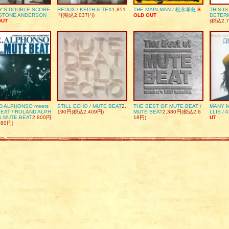
Y’S DOUBLE SCORE
REDUX / KEITH & TEX
1,851
THE MAIN MAN / 松永孝義
S
THIS I
DSTONE ANDERSON
円(税込2,037円)
OLD OUT
DETER
OUT
(税込2,7
D ALPHONSO meets
STILL ECHO / MUTE BEAT
2,
THE BEST OF MUTE BEAT /
MANY M
EAT / ROLAND ALPH
190円(税込2,409円)
MUTE BEAT
2,380円(税込2,6
LLIS / 
& MUTE BEAT
2,800円
18円)
UT
080円)