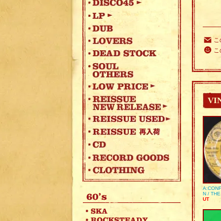
こ
こ
VI
A:CONF
N / TH
UT