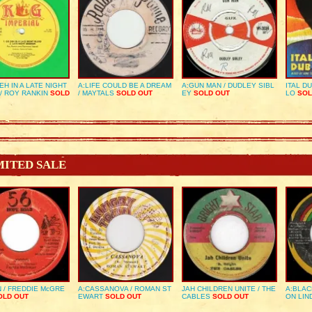
EH IN A LATE NIGHT
A:LIFE COULD BE A DREAM
A:GUN MAN / DUDLEY SIBL
ITAL D
/ ROY RANKIN
SOLD
/ MAYTALS
SOLD OUT
EY
SOLD OUT
LO
SOL
MITED SALE
 / FREDDIE McGRE
A:CASSANOVA / ROMAN ST
JAH CHILDREN UNITE / THE
A:BLAC
LD OUT
EWART
SOLD OUT
CABLES
SOLD OUT
ON LIN