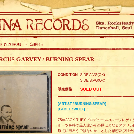
LP [VINTAGE]
>
定番70’s
CUS GARVEY / BURNING SPEAR
CONDITION
SIDE A:VG(OK)
SIDE B:VG(OK)
SOLD OUT
販売価格
[ARTIST / BURNING SPEAR]
[LABEL / WOLF]
75年JACK RUBYプロデュースのルーツレ
ルーツを持つ黒人達がその原点となるアフリカ
原点に帰ろうではないか、とした思想及び社会