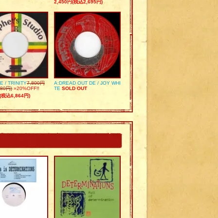
2,450円(税込2,695円)
E / TRINITY
7,800円
A:DREAD OUT DE / JOY WHI
80円)
»20%OFF!!
TE
SOLD OUT
(税込6,864円)