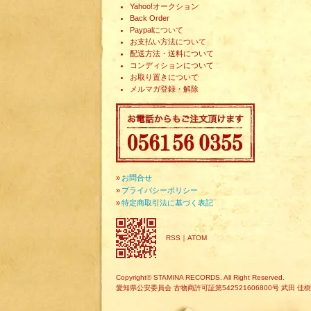
Yahoo!オークション
Back Order
Paypalについて
お支払い方法について
配送方法・送料について
コンディションについて
お取り置きについて
メルマガ登録・解除
»
お問合せ
»
プライバシーポリシー
»
特定商取引法に基づく表記
RSS
｜
ATOM
Copyright© STAMINA RECORDS. All Right Reserved.
愛知県公安委員会 古物商許可証第542521606800号 武田 佳樹