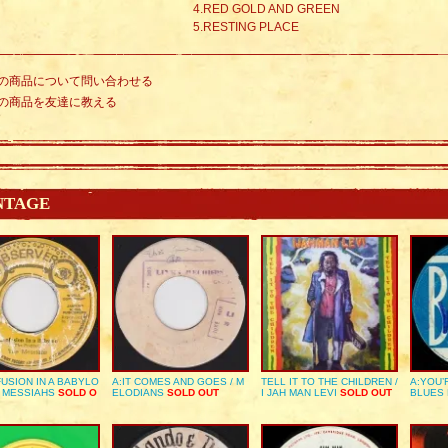
4.RED GOLD AND GREEN
5.RESTING PLACE
の商品について問い合わせる
の商品を友達に教える
NTAGE
USION IN A BABYLO
A:IT COMES AND GOES / M
TELL IT TO THE CHILDREN /
A:YOU’
E MESSIAHS
SOLD O
ELODIANS
SOLD OUT
I JAH MAN LEVI
SOLD OUT
BLUES