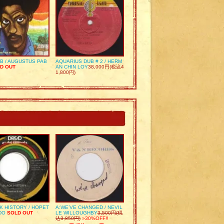
UB / AUGUSTUS PAB
AQUARIUS DUB # 2 / HERM
D OUT
AN CHIN LOY
38,000円(税込4
1,800円)
K HISTORY / HOPET
A:WE’VE CHANGED / NEVIL
DO
SOLD OUT
LE WILLOUGHBY
3,500円(税
込3,850円)
»30%OFF!!