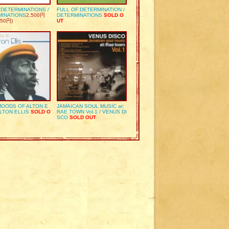
S DETERMINATIONS /
FULL OF DETERMINATION /
MINATIONS
2,500円
DETERMINATIONS
SOLD O
50円)
UT
OODS OF ALTON E
JAMAICAN SOUL MUSIC at:
ALTON ELLIS
SOLD O
RAE TOWN Vol.1 / VENUS DI
SCO
SOLD OUT