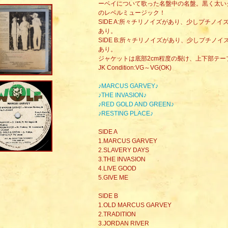
ーベイについて歌った名盤中の名盤。黒く太い
のレベルミュージック！
SIDE A:所々チリノイズがあり、少しプチノ
あり。
SIDE B:所々チリノイズがあり、少しプチノ
あり。
ジャケットは底部2cm程度の裂け、上下部テ
JK Condition:VG～VG(OK)
♪MARCUS GARVEY♪
♪THE INVASION♪
♪RED GOLD AND GREEN♪
♪RESTING PLACE♪
SIDE A
1.MARCUS GARVEY
2.SLAVERY DAYS
3.THE INVASION
4.LIVE GOOD
5.GIVE ME
SIDE B
1.OLD MARCUS GARVEY
2.TRADITION
3.JORDAN RIVER