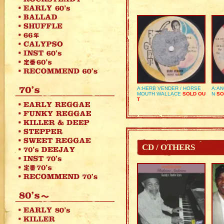
A:HERB VENDER / HORSE
A:AN
MOUTH WALLACE
SOLD OU
N
SO
T
CD / OTHERS