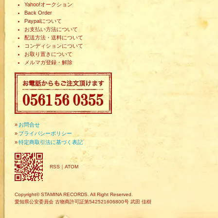
Yahoo!オークション
Back Order
Paypalについて
お支払い方法について
配送方法・送料について
コンディションについて
お取り置きについて
メルマガ登録・解除
»
お問合せ
»
プライバシーポリシー
»
特定商取引法に基づく表記
RSS
｜
ATOM
Copyright© STAMINA RECORDS. All Right Reserved.
愛知県公安委員会 古物商許可証第542521606800号 武田 佳樹