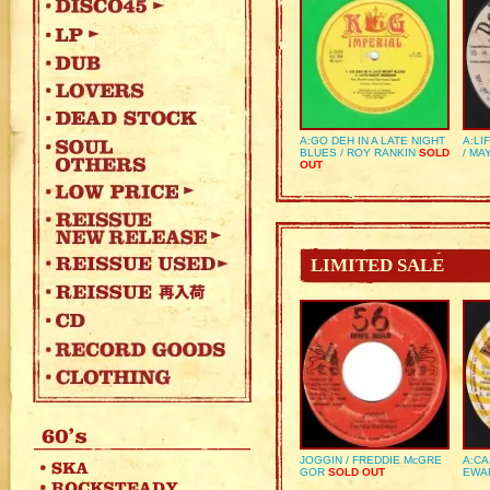
A:GO DEH IN A LATE NIGHT
A:LI
BLUES / ROY RANKIN
SOLD
/ MA
OUT
LIMITED SALE
JOGGIN / FREDDIE McGRE
A:CA
GOR
SOLD OUT
EWA