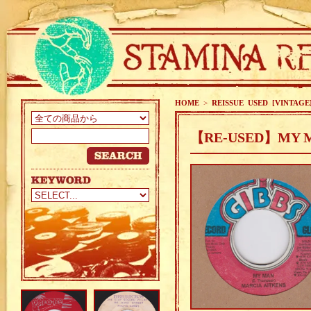
HOME
>
REISSUE USED [VINTAGE
【RE-USED】MY M