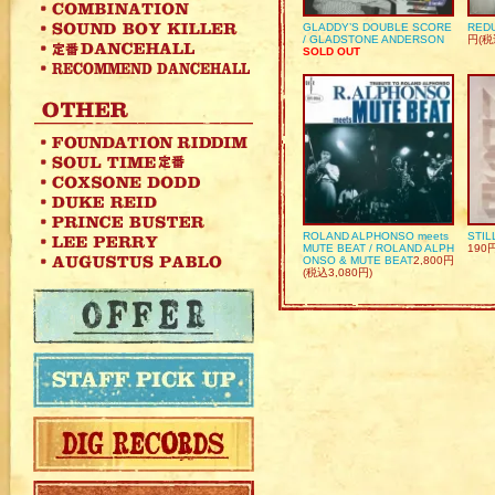
GLADDY’S DOUBLE SCORE
REDU
/ GLADSTONE ANDERSON
円(税
SOLD OUT
ROLAND ALPHONSO meets
STIL
MUTE BEAT / ROLAND ALPH
190
ONSO & MUTE BEAT
2,800円
(税込3,080円)