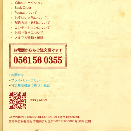
Yahoo!オークション
Back Order
Paypalについて
お支払い方法について
配送方法・送料について
コンディションについて
お取り置きについて
メルマガ登録・解除
»
お問合せ
»
プライバシーポリシー
»
特定商取引法に基づく表記
RSS
｜
ATOM
Copyright© STAMINA RECORDS. All Right Reserved.
愛知県公安委員会 古物商許可証第542521606800号 武田 佳樹