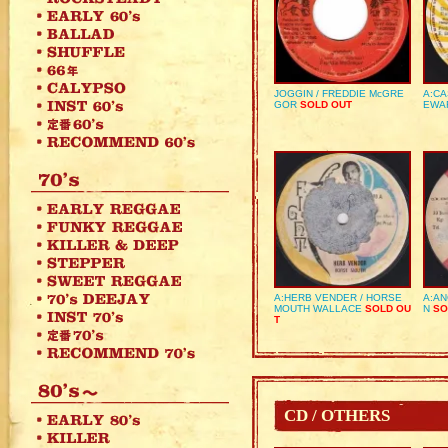
JOGGIN / FREDDIE McGRE
A:CA
GOR
SOLD OUT
EWA
A:HERB VENDER / HORSE
A:AN
MOUTH WALLACE
SOLD OU
N
SO
T
CD / OTHERS