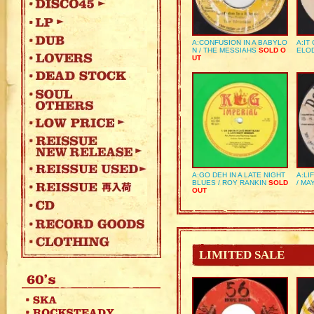
A:CONFUSION IN A BABYLO
A:IT
N / THE MESSIAHS
SOLD O
ELO
UT
A:GO DEH IN A LATE NIGHT
A:LI
BLUES / ROY RANKIN
SOLD
/ MA
OUT
LIMITED SALE