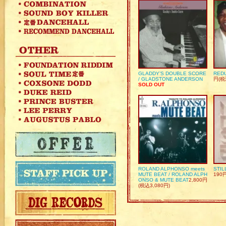
GLADDY’S DOUBLE SCORE
REDU
/ GLADSTONE ANDERSON
円(税
SOLD OUT
ROLAND ALPHONSO meets
STIL
MUTE BEAT / ROLAND ALPH
190
ONSO & MUTE BEAT
2,800円
(税込3,080円)