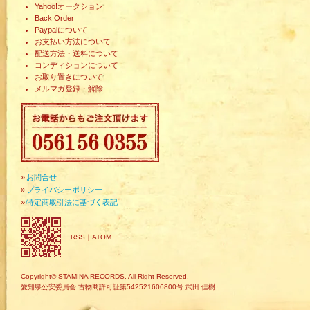
Yahoo!オークション
Back Order
Paypalについて
お支払い方法について
配送方法・送料について
コンディションについて
お取り置きについて
メルマガ登録・解除
»
お問合せ
»
プライバシーポリシー
»
特定商取引法に基づく表記
RSS
｜
ATOM
Copyright© STAMINA RECORDS. All Right Reserved.
愛知県公安委員会 古物商許可証第542521606800号 武田 佳樹