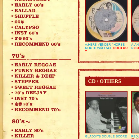
A:HERB VENDER / HORSE
A:AN
MOUTH WALLACE
SOLD OU
N
SO
T
CD / OTHERS
GLADDY’S DOUBLE SCORE
REDU