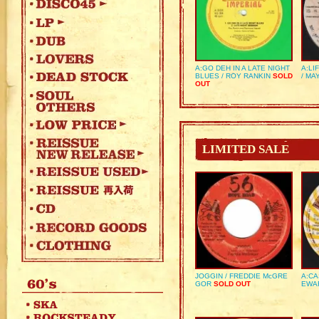
A:GO DEH IN A LATE NIGHT
A:LI
BLUES / ROY RANKIN
SOLD
/ MA
OUT
LIMITED SALE
JOGGIN / FREDDIE McGRE
A:CA
GOR
SOLD OUT
EWA