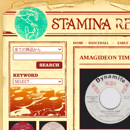
HOME
>
DANCEHALL
>
EARLY 8
AMAGIDEON TIME