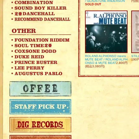
/ GLADSTONE ANDERSON
円(税
SOLD OUT
ROLAND ALPHONSO meets
STIL
MUTE BEAT / ROLAND ALPH
190
ONSO & MUTE BEAT
2,800円
(税込3,080円)