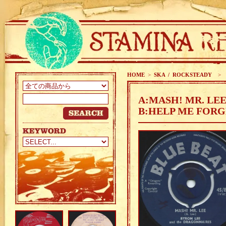
HOME
>
SKA / ROCKSTEADY
>
A:MASH! MR. LE
B:HELP ME FORG