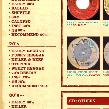
JOGGIN / FREDDIE McGRE
A:CA
GOR
SOLD OUT
EWA
A:HERB VENDER / HORSE
A:AN
MOUTH WALLACE
SOLD OU
N
SO
T
CD / OTHERS