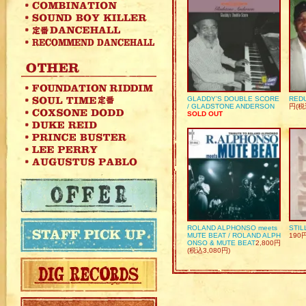
GLADDY’S DOUBLE SCORE
REDU
/ GLADSTONE ANDERSON
円(税
SOLD OUT
ROLAND ALPHONSO meets
STIL
MUTE BEAT / ROLAND ALPH
190
ONSO & MUTE BEAT
2,800円
(税込3,080円)