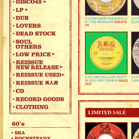
A:CONFUSION IN A BABYLO
A:IT
N / THE MESSIAHS
SOLD O
ELO
UT
A:GO DEH IN A LATE NIGHT
A:LI
BLUES / ROY RANKIN
SOLD
/ MA
OUT
LIMITED SALE