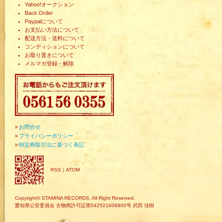
Yahoo!オークション
Back Order
Paypalについて
お支払い方法について
配送方法・送料について
コンディションについて
お取り置きについて
メルマガ登録・解除
»
お問合せ
»
プライバシーポリシー
»
特定商取引法に基づく表記
RSS
｜
ATOM
Copyright© STAMINA RECORDS. All Right Reserved.
愛知県公安委員会 古物商許可証第542521606800号 武田 佳樹