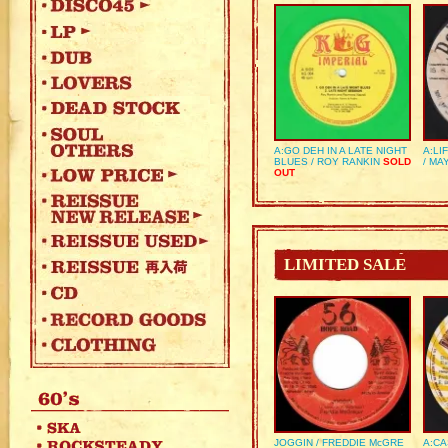
A:GO DEH IN A LATE NIGHT
A:LI
BLUES / ROY RANKIN
SOLD
/ MA
OUT
LIMITED SALE
JOGGIN / FREDDIE McGRE
A:CA