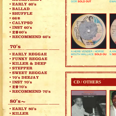
GOR
SOLD OUT
EWA
A:HERB VENDER / HORSE
A:AN
MOUTH WALLACE
SOLD OU
N
SO
T
CD / OTHERS