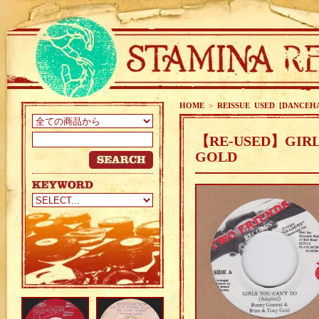
HOME
>
REISSUE USED [DANCEH
【RE-USED】GIRLS
GOLD