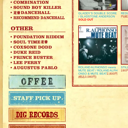
GLADDY’S DOUBLE SCORE
REDU
/ GLADSTONE ANDERSON
円(税
SOLD OUT
ROLAND ALPHONSO meets
STIL
MUTE BEAT / ROLAND ALPH
190
ONSO & MUTE BEAT
2,800円
(税込3,080円)