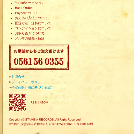
Yahoo!オークション
Back Order
Paypalについて
お支払い方法について
配送方法・送料について
コンディションについて
お取り置きについて
メルマガ登録・解除
»
お問合せ
»
プライバシーポリシー
»
特定商取引法に基づく表記
RSS
｜
ATOM
Copyright© STAMINA RECORDS. All Right Reserved.
愛知県公安委員会 古物商許可証第542521606800号 武田 佳樹