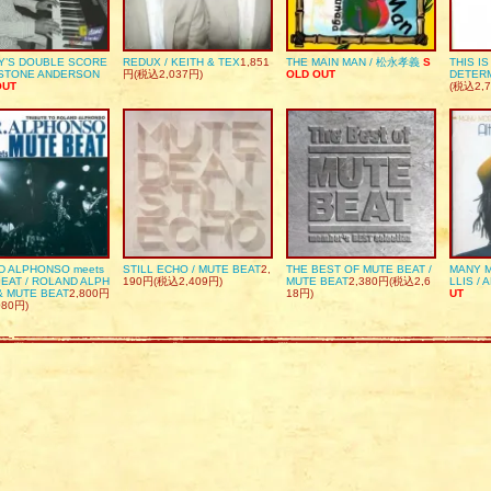
Y’S DOUBLE SCORE
REDUX / KEITH & TEX
1,851
THE MAIN MAN / 松永孝義
S
THIS I
DSTONE ANDERSON
円(税込2,037円)
OLD OUT
DETER
OUT
(税込2,7
D ALPHONSO meets
STILL ECHO / MUTE BEAT
2,
THE BEST OF MUTE BEAT /
MANY M
EAT / ROLAND ALPH
190円(税込2,409円)
MUTE BEAT
2,380円(税込2,6
LLIS / 
& MUTE BEAT
2,800円
18円)
UT
080円)