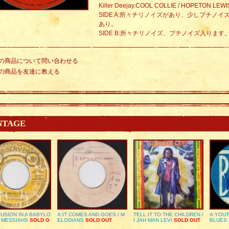
Killer Deejay.COOL COLLIE / HOPETON LEWI
SIDE A:所々チリノイズがあり、少しプチノ
あり。
SIDE B:所々チリノイズ、プチノイズ入りま
の商品について問い合わせる
の商品を友達に教える
NTAGE
USION IN A BABYLO
A:IT COMES AND GOES / M
TELL IT TO THE CHILDREN /
A:YOU’
E MESSIAHS
SOLD O
ELODIANS
SOLD OUT
I JAH MAN LEVI
SOLD OUT
BLUES