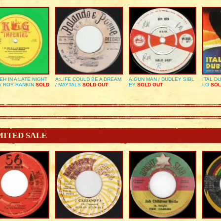
EH IN A LATE NIGHT
A:LIFE COULD BE A DREAM
A:GUN MAN / DUDLEY SIBL
ITAL D
/ ROY RANKIN
SOLD
/ MAYTALS
SOLD OUT
EY
SOLD OUT
LO
SOL
MITED SALE