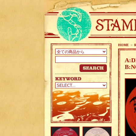
HOME
>
A:D
B:N