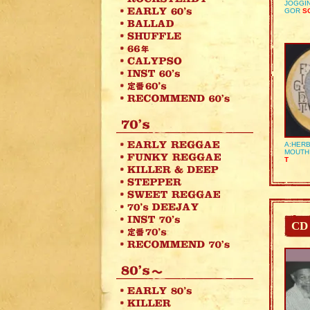
JOGGIN
GOR
SO
A:HERB
MOUTH
T
CD