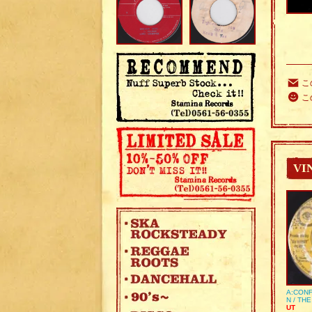
こ
こ
VI
A:CONF
N / TH
UT