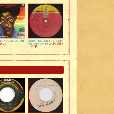
UB / AUGUSTUS PAB
AQUARIUS DUB # 2 / HERM
D OUT
AN CHIN LOY
38,000円(税込4
1,800円)