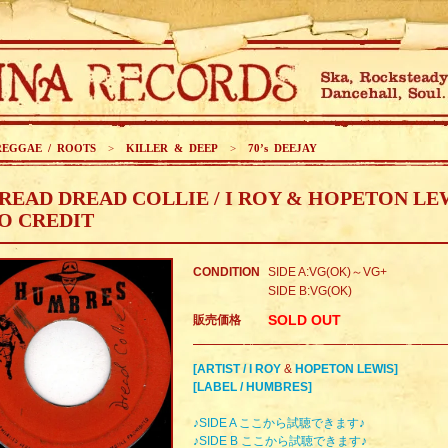
REGGAE / ROOTS
>
KILLER & DEEP
>
70’s DEEJAY
READ DREAD COLLIE / I ROY & HOPETON LE
O CREDIT
CONDITION
SIDE A:VG(OK)～VG+
SIDE B:VG(OK)
SOLD OUT
販売価格
[ARTIST / I ROY
&
HOPETON LEWIS]
[LABEL / HUMBRES]
♪SIDE A ここから試聴できます♪
♪SIDE B ここから試聴できます♪