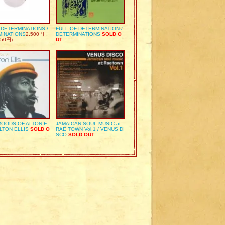
S DETERMINATIONS /
FULL OF DETERMINATION /
MINATIONS
2,500円
DETERMINATIONS
SOLD O
50円)
UT
OODS OF ALTON E
JAMAICAN SOUL MUSIC at:
ALTON ELLIS
SOLD O
RAE TOWN Vol.1 / VENUS DI
SCO
SOLD OUT