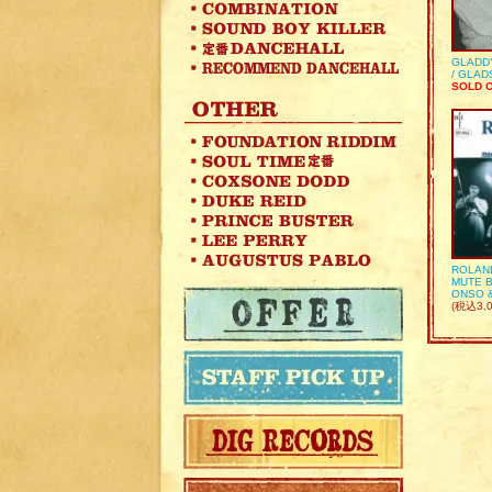
GLADD
/ GLA
SOLD 
ROLAN
MUTE B
ONSO 
(税込3,