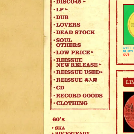
A:GO D
BLUES 
OUT
LI