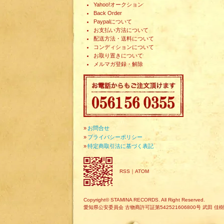
Yahoo!オークション
Back Order
Paypalについて
お支払い方法について
配送方法・送料について
コンディションについて
お取り置きについて
メルマガ登録・解除
»
お問合せ
»
プライバシーポリシー
»
特定商取引法に基づく表記
RSS
｜
ATOM
Copyright© STAMINA RECORDS. All Right Reserved.
愛知県公安委員会 古物商許可証第542521606800号 武田 佳樹