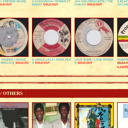
 / FREDDIE McGRE
A:CASSANOVA / ROMAN ST
JAH CHILDREN UNITE / THE
A:BLAC
LD OUT
EWART
SOLD OUT
CABLES
SOLD OUT
ON LIN
 VENDER / HORSE
A:ANGLE LA LA / NORA DEA
LOVE BUMP / LONE RANGE
VAMPIR
 WALLACE
SOLD OU
N
SOLD OUT
R
SOLD OUT
(税込8,5
6,240円
 / OTHERS