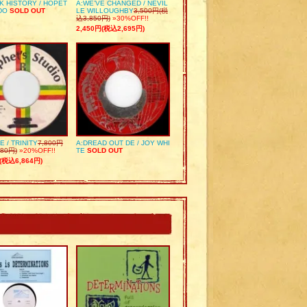
K HISTORY / HOPET
A:WE’VE CHANGED / NEVIL
DO
SOLD OUT
LE WILLOUGHBY
3,500円(税
込3,850円)
»30%OFF!!
2,450円(税込2,695円)
E / TRINITY
7,800円
A:DREAD OUT DE / JOY WHI
80円)
»20%OFF!!
TE
SOLD OUT
(税込6,864円)