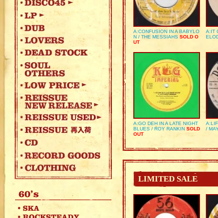
A:CONFUSION IN A BABYLO
A:IT
N / THE MESSIAHS
SOLD O
ELO
UT
A:GO DEH IN A LATE NIGHT
A:LI
BLUES / ROY RANKIN
SOLD
/ MA
OUT
LIMITED SALE