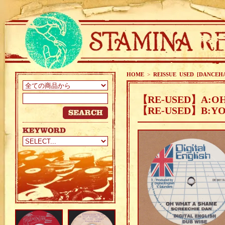
HOME
>
REISSUE USED [DANCEH
【RE-USED】A:OH 
【RE-USED】B:YOU