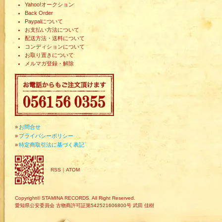
Yahoo!オークション
Back Order
Paypalについて
お支払い方法について
配送方法・送料について
コンディションについて
お取り置きについて
メルマガ登録・解除
»
お問合せ
»
プライバシーポリシー
»
特定商取引法に基づく表記
RSS
｜
ATOM
Copyright© STAMINA RECORDS. All Right Reserved.
愛知県公安委員会 古物商許可証第542521606800号 武田 佳樹