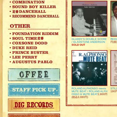
GLADDY’S DOUBLE SCORE
REDU
/ GLADSTONE ANDERSON
円(税
SOLD OUT
ROLAND ALPHONSO meets
STIL
MUTE BEAT / ROLAND ALPH
190
ONSO & MUTE BEAT
2,800円
(税込3,080円)