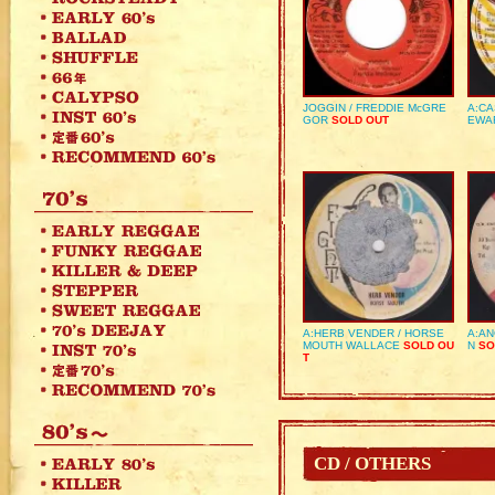
JOGGIN / FREDDIE McGRE
A:CA
GOR
SOLD OUT
EWA
A:HERB VENDER / HORSE
A:AN
MOUTH WALLACE
SOLD OU
N
SO
T
CD / OTHERS