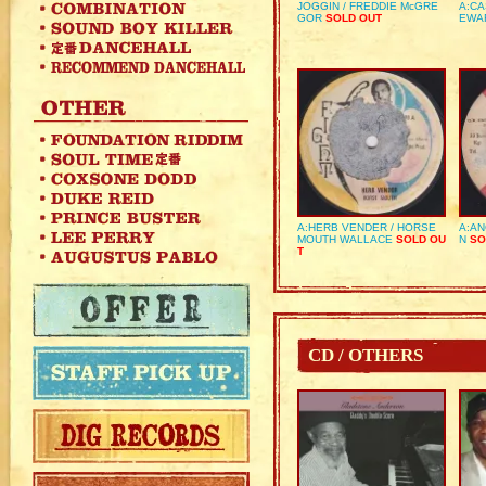
JOGGIN / FREDDIE McGRE
A:CA
GOR
SOLD OUT
EWA
A:HERB VENDER / HORSE
A:AN
MOUTH WALLACE
SOLD OU
N
SO
T
CD / OTHERS