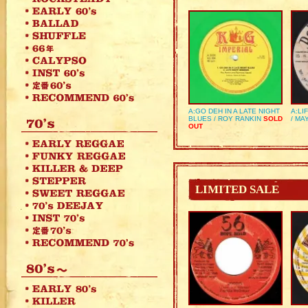
A:GO DEH IN A LATE NIGHT
A:LI
BLUES / ROY RANKIN
SOLD
/ MA
OUT
LIMITED SALE