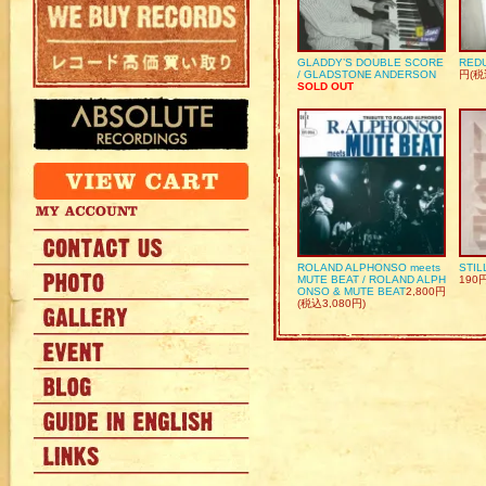
GLADDY’S DOUBLE SCORE
REDU
/ GLADSTONE ANDERSON
円(税
SOLD OUT
ROLAND ALPHONSO meets
STIL
MUTE BEAT / ROLAND ALPH
190
ONSO & MUTE BEAT
2,800円
(税込3,080円)