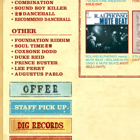
/ GLADSTONE ANDERSON
円(税
SOLD OUT
ROLAND ALPHONSO meets
STIL
MUTE BEAT / ROLAND ALPH
190
ONSO & MUTE BEAT
2,800円
(税込3,080円)