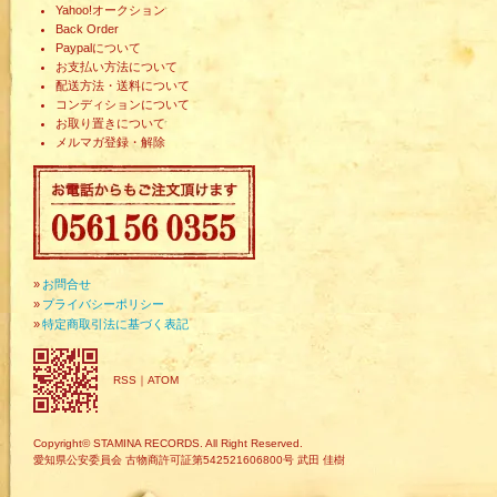
Yahoo!オークション
Back Order
Paypalについて
お支払い方法について
配送方法・送料について
コンディションについて
お取り置きについて
メルマガ登録・解除
»
お問合せ
»
プライバシーポリシー
»
特定商取引法に基づく表記
RSS
｜
ATOM
Copyright© STAMINA RECORDS. All Right Reserved.
愛知県公安委員会 古物商許可証第542521606800号 武田 佳樹