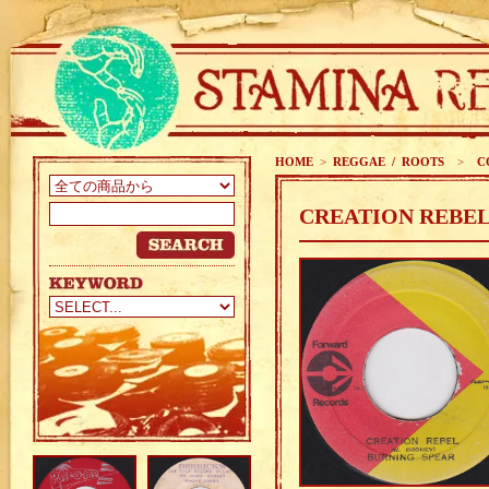
HOME
>
REGGAE / ROOTS
>
CO
CREATION REBEL