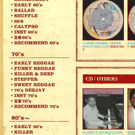
A:HERB VENDER / HORSE
A:AN
MOUTH WALLACE
SOLD OU
N
SO
T
CD / OTHERS
GLADDY’S DOUBLE SCORE
REDU