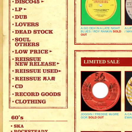
A:GO DEH IN A LATE NIGHT
A:LI
BLUES / ROY RANKIN
SOLD
/ MA
OUT
LIMITED SALE
JOGGIN / FREDDIE McGRE
A:CA
GOR
SOLD OUT
EWA