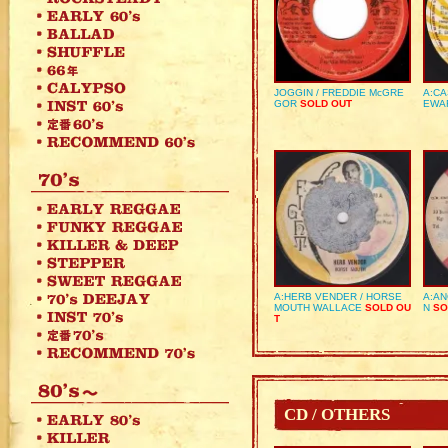
JOGGIN / FREDDIE McGRE
A:CA
GOR
SOLD OUT
EWA
A:HERB VENDER / HORSE
A:AN
MOUTH WALLACE
SOLD OU
N
SO
T
CD / OTHERS