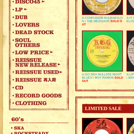
A:CONFUSION IN A BABYLO
A:IT
N / THE MESSIAHS
SOLD O
ELO
UT
A:GO DEH IN A LATE NIGHT
A:LI
BLUES / ROY RANKIN
SOLD
/ MA
OUT
LIMITED SALE