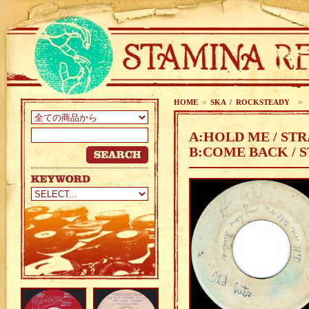
HOME
>
SKA / ROCKSTEADY
>
A:HOLD ME / ST
B:COME BACK / 