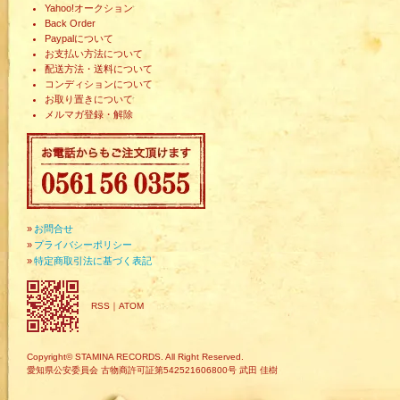
Yahoo!オークション
Back Order
Paypalについて
お支払い方法について
配送方法・送料について
コンディションについて
お取り置きについて
メルマガ登録・解除
»
お問合せ
»
プライバシーポリシー
»
特定商取引法に基づく表記
RSS
｜
ATOM
Copyright© STAMINA RECORDS. All Right Reserved.
愛知県公安委員会 古物商許可証第542521606800号 武田 佳樹