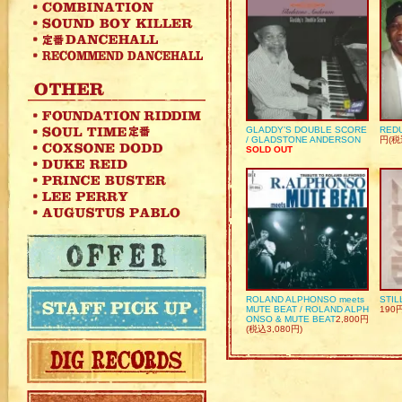
GLADDY’S DOUBLE SCORE
REDU
/ GLADSTONE ANDERSON
円(税
SOLD OUT
ROLAND ALPHONSO meets
STIL
MUTE BEAT / ROLAND ALPH
190
ONSO & MUTE BEAT
2,800円
(税込3,080円)