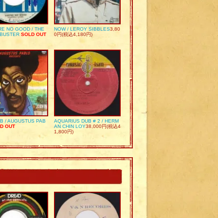
RE NO GOOD / THE
NOW / LEROY SIBBLES
3,80
 BUSTER
SOLD OUT
0円(税込4,180円)
UB / AUGUSTUS PAB
AQUARIUS DUB # 2 / HERM
D OUT
AN CHIN LOY
38,000円(税込4
1,800円)