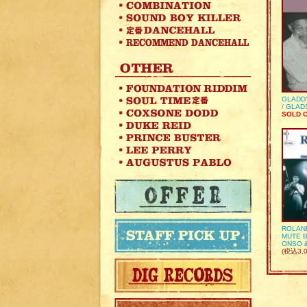
GLADD
/ GLA
SOLD 
ROLAN
MUTE B
ONSO 
(税込3,