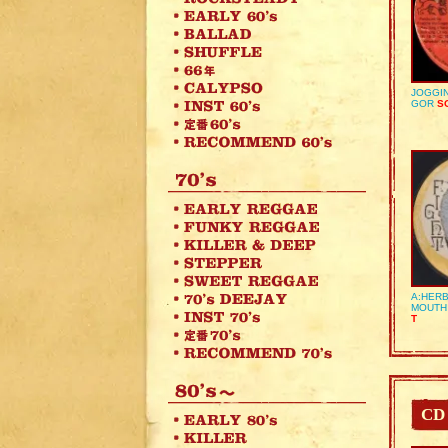
JOGGIN
GOR
SO
A:HERB
MOUTH
T
CD