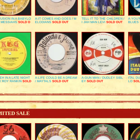
USION IN A BABYLO
A:IT COMES AND GOES / M
TELL IT TO THE CHILDREN /
A:YOU’
E MESSIAHS
SOLD O
ELODIANS
SOLD OUT
I JAH MAN LEVI
SOLD OUT
BLUES
EH IN A LATE NIGHT
A:LIFE COULD BE A DREAM
A:GUN MAN / DUDLEY SIBL
ITAL D
/ ROY RANKIN
SOLD
/ MAYTALS
SOLD OUT
EY
SOLD OUT
LO
SOL
MITED SALE