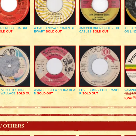
 / FREDDIE McGRE
A:CASSANOVA / ROMAN ST
JAH CHILDREN UNITE / THE
A:BLAC
LD OUT
EWART
SOLD OUT
CABLES
SOLD OUT
ON LIN
 VENDER / HORSE
A:ANGLE LA LA / NORA DEA
LOVE BUMP / LONE RANGE
VAMPIR
 WALLACE
SOLD OU
N
SOLD OUT
R
SOLD OUT
(税込8,5
6,240円
 / OTHERS