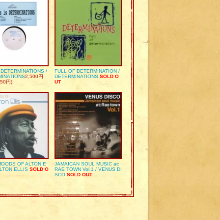
S DETERMINATIONS /
FULL OF DETERMINATION /
MINATIONS
2,500円
DETERMINATIONS
SOLD O
50円)
UT
OODS OF ALTON E
JAMAICAN SOUL MUSIC at:
ALTON ELLIS
SOLD O
RAE TOWN Vol.1 / VENUS DI
SCO
SOLD OUT