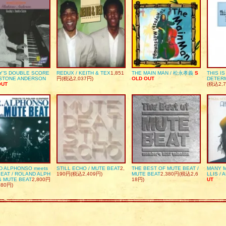
Y’S DOUBLE SCORE
REDUX / KEITH & TEX
1,851
THE MAIN MAN / 松永孝義
S
THIS I
DSTONE ANDERSON
円(税込2,037円)
OLD OUT
DETER
OUT
(税込2,7
D ALPHONSO meets
STILL ECHO / MUTE BEAT
2,
THE BEST OF MUTE BEAT /
MANY M
EAT / ROLAND ALPH
190円(税込2,409円)
MUTE BEAT
2,380円(税込2,6
LLIS / 
& MUTE BEAT
2,800円
18円)
UT
080円)