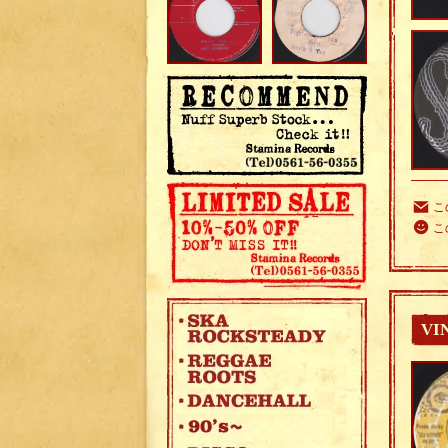
こ
こ
VI