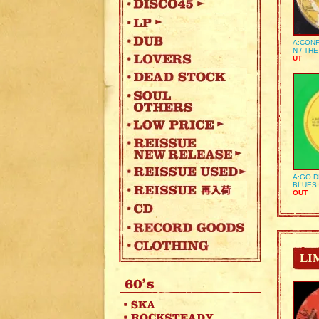
A:CONF
N / TH
UT
A:GO D
BLUES 
OUT
LI