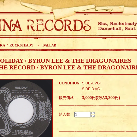
SKA / ROCKSTEADY
>
BALLAD
OLIDAY / BYRON LEE & THE DRAGONAIRES
HE RECORD / BYRON LEE & THE DRAGONAIR
CONDITION
SIDE A:VG+
SIDE B:VG+
3,000円(税込3,300円)
販売価格
購入数