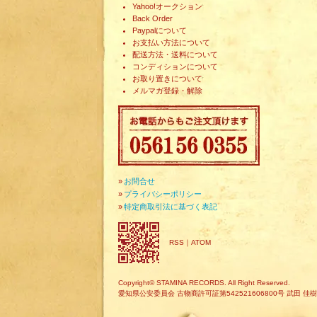
Yahoo!オークション
Back Order
Paypalについて
お支払い方法について
配送方法・送料について
コンディションについて
お取り置きについて
メルマガ登録・解除
»
お問合せ
»
プライバシーポリシー
»
特定商取引法に基づく表記
RSS
｜
ATOM
Copyright© STAMINA RECORDS. All Right Reserved.
愛知県公安委員会 古物商許可証第542521606800号 武田 佳樹