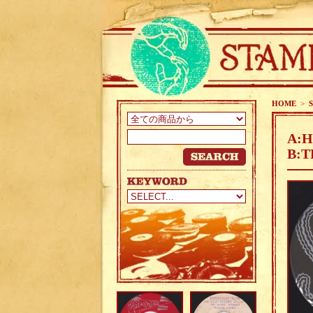
HOME
>
A:H
B:T