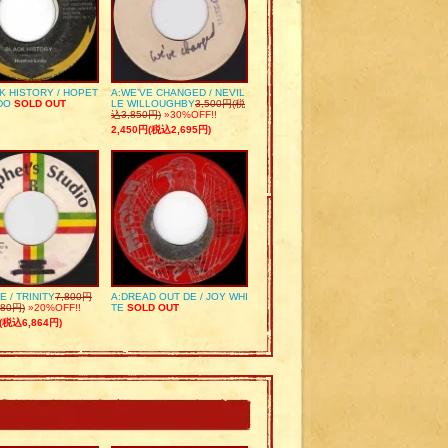
K HISTORY / HOPET
A:WE’VE CHANGED / NEVIL
DO
SOLD OUT
LE WILLOUGHBY
3,500円(税
込3,850円)
»30%OFF!!
2,450円(税込2,695円)
E / TRINITY
7,800円
A:DREAD OUT DE / JOY WHI
80円)
»20%OFF!!
TE
SOLD OUT
(税込6,864円)