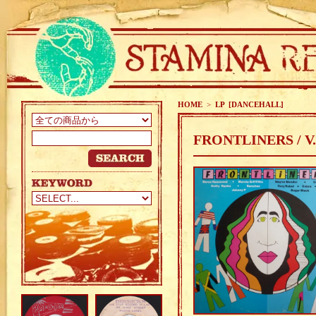
HOME
>
LP [DANCEHALL]
FRONTLINERS / V.