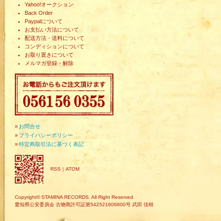
Yahoo!オークション
Back Order
Paypalについて
お支払い方法について
配送方法・送料について
コンディションについて
お取り置きについて
メルマガ登録・解除
»
お問合せ
»
プライバシーポリシー
»
特定商取引法に基づく表記
RSS
｜
ATOM
Copyright© STAMINA RECORDS. All Right Reserved.
愛知県公安委員会 古物商許可証第542521606800号 武田 佳樹