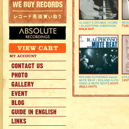
GLADDY’S DOUBLE SCORE
REDU
/ GLADSTONE ANDERSON
円(税
SOLD OUT
ROLAND ALPHONSO meets
STIL
MUTE BEAT / ROLAND ALPH
190
ONSO & MUTE BEAT
2,800円
(税込3,080円)