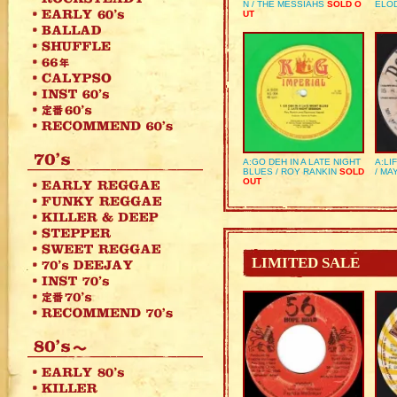
N / THE MESSIAHS
SOLD O
ELO
UT
A:GO DEH IN A LATE NIGHT
A:LI
BLUES / ROY RANKIN
SOLD
/ MA
OUT
LIMITED SALE