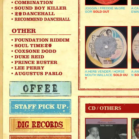
JOGGIN / FREDDIE McGRE
A:CA
GOR
SOLD OUT
EWA
A:HERB VENDER / HORSE
A:AN
MOUTH WALLACE
SOLD OU
N
SO
T
CD / OTHERS