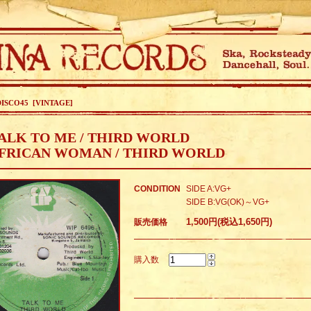
DISCO45 [VINTAGE]
ALK TO ME / THIRD WORLD
AFRICAN WOMAN / THIRD WORLD
CONDITION
SIDE A:VG+
SIDE B:VG(OK)～VG+
1,500円(税込1,650円)
販売価格
購入数