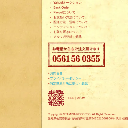
Yahoo!オークション
Back Order
Paypalについて
お支払い方法について
配送方法・送料について
コンディションについて
お取り置きについて
メルマガ登録・解除
»
お問合せ
»
プライバシーポリシー
»
特定商取引法に基づく表記
RSS
｜
ATOM
Copyright© STAMINA RECORDS. All Right Reserved.
愛知県公安委員会 古物商許可証第542521606800号 武田 佳樹