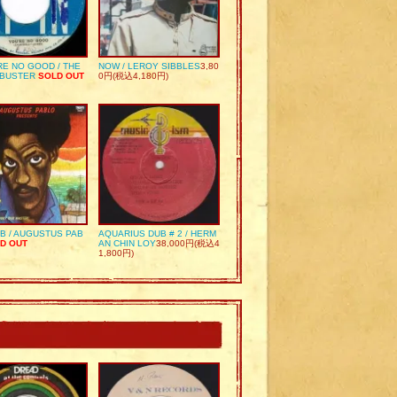
RE NO GOOD / THE
NOW / LEROY SIBBLES
3,80
 BUSTER
SOLD OUT
0円(税込4,180円)
UB / AUGUSTUS PAB
AQUARIUS DUB # 2 / HERM
D OUT
AN CHIN LOY
38,000円(税込4
1,800円)