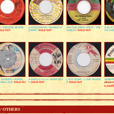
 / FREDDIE McGRE
A:CASSANOVA / ROMAN ST
JAH CHILDREN UNITE / THE
A:BLAC
LD OUT
EWART
SOLD OUT
CABLES
SOLD OUT
ON LIN
 VENDER / HORSE
A:ANGLE LA LA / NORA DEA
LOVE BUMP / LONE RANGE
VAMPIR
 WALLACE
SOLD OU
N
SOLD OUT
R
SOLD OUT
(税込8,5
6,240円
 / OTHERS