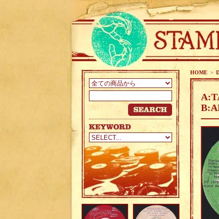
HOME
>
A:T
B: