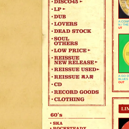
A:CONF
N / TH
UT
A:GO D
BLUES 
OUT
LI