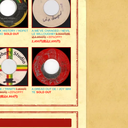
K HISTORY / HOPET
A:WE’VE CHANGED / NEVIL
DO
SOLD OUT
LE WILLOUGHBY
3,500円(税
込3,850円)
»30%OFF!!
2,450円(税込2,695円)
E / TRINITY
7,800円
A:DREAD OUT DE / JOY WHI
80円)
»20%OFF!!
TE
SOLD OUT
(税込6,864円)