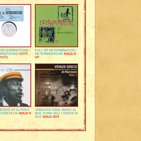
S DETERMINATIONS /
FULL OF DETERMINATION /
MINATIONS
2,500円
DETERMINATIONS
SOLD O
50円)
UT
OODS OF ALTON E
JAMAICAN SOUL MUSIC at:
ALTON ELLIS
SOLD O
RAE TOWN Vol.1 / VENUS DI
SCO
SOLD OUT