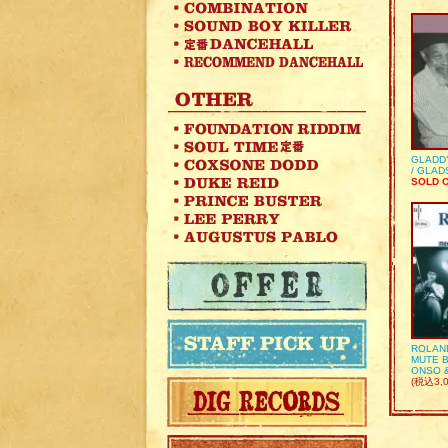
GLADD
/ GLA
SOLD 
ROLAN
MUTE B
ONSO 
(税込3,