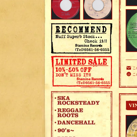
こ
こ
VI