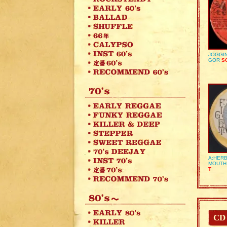
JOGGIN
GOR
SO
A:HERB
MOUTH
T
CD