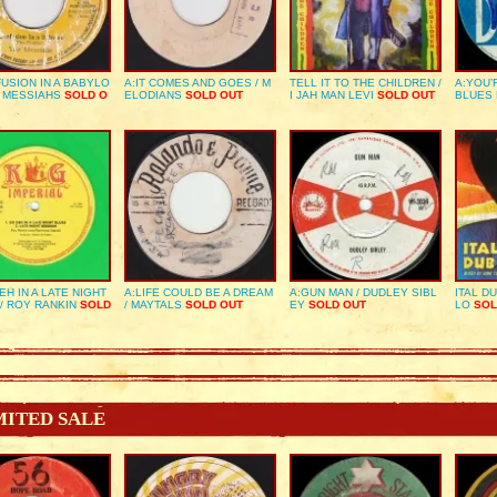
USION IN A BABYLO
A:IT COMES AND GOES / M
TELL IT TO THE CHILDREN /
A:YOU’
E MESSIAHS
SOLD O
ELODIANS
SOLD OUT
I JAH MAN LEVI
SOLD OUT
BLUES
EH IN A LATE NIGHT
A:LIFE COULD BE A DREAM
A:GUN MAN / DUDLEY SIBL
ITAL D
/ ROY RANKIN
SOLD
/ MAYTALS
SOLD OUT
EY
SOLD OUT
LO
SOL
MITED SALE