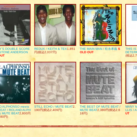
Y’S DOUBLE SCORE
REDUX / KEITH & TEX
1,851
THE MAIN MAN / 松永孝義
S
THIS I
DSTONE ANDERSON
円(税込2,037円)
OLD OUT
DETER
OUT
(税込2,7
D ALPHONSO meets
STILL ECHO / MUTE BEAT
2,
THE BEST OF MUTE BEAT /
MANY M
EAT / ROLAND ALPH
190円(税込2,409円)
MUTE BEAT
2,380円(税込2,6
LLIS / 
& MUTE BEAT
2,800円
18円)
UT
080円)