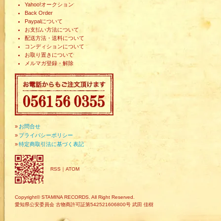
Yahoo!オークション
Back Order
Paypalについて
お支払い方法について
配送方法・送料について
コンディションについて
お取り置きについて
メルマガ登録・解除
»
お問合せ
»
プライバシーポリシー
»
特定商取引法に基づく表記
RSS
｜
ATOM
Copyright© STAMINA RECORDS. All Right Reserved.
愛知県公安委員会 古物商許可証第542521606800号 武田 佳樹