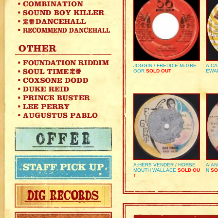
JOGGIN / FREDDIE McGRE
A:CA
GOR
SOLD OUT
EWA
A:HERB VENDER / HORSE
A:AN
MOUTH WALLACE
SOLD OU
N
SO
T