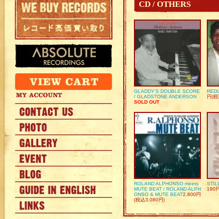
CD / OTHERS
GLADDY’S DOUBLE SCORE
REDU
/ GLADSTONE ANDERSON
円(税
SOLD OUT
ROLAND ALPHONSO meets
STIL
MUTE BEAT / ROLAND ALPH
190
ONSO & MUTE BEAT
2,800円
(税込3,080円)