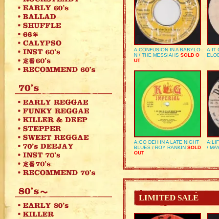
A:CONFUSION IN A BABYLO
A:IT
N / THE MESSIAHS
SOLD O
ELO
UT
A:GO DEH IN A LATE NIGHT
A:LI
BLUES / ROY RANKIN
SOLD
/ MA
OUT
LIMITED SALE