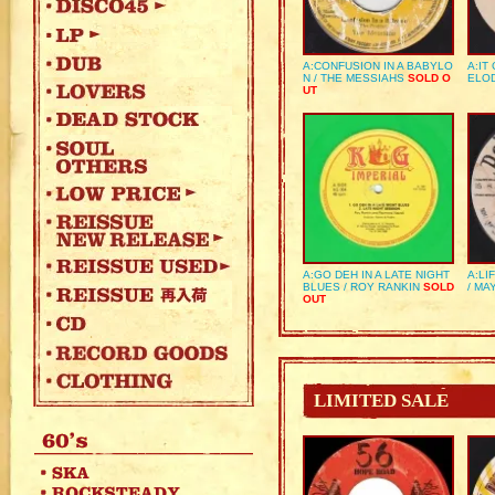
A:CONFUSION IN A BABYLO
A:IT
N / THE MESSIAHS
SOLD O
ELO
UT
A:GO DEH IN A LATE NIGHT
A:LI
BLUES / ROY RANKIN
SOLD
/ MA
OUT
LIMITED SALE