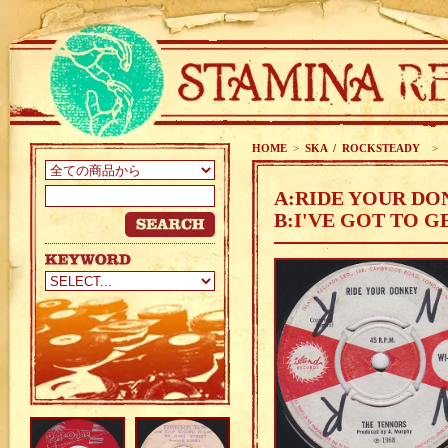
HOME
>
SKA / ROCKSTEADY
>
A:RIDE YOUR DO
B:I'VE GOT TO G