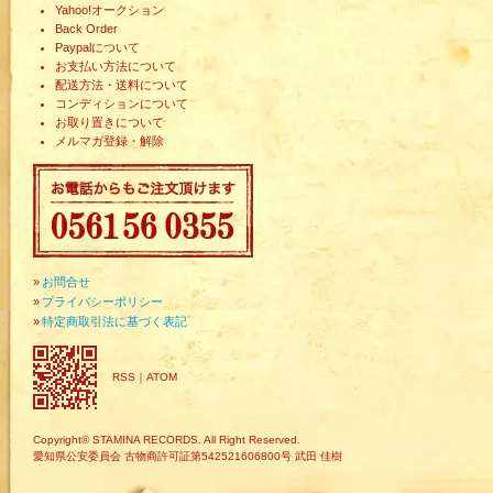
Yahoo!オークション
Back Order
Paypalについて
お支払い方法について
配送方法・送料について
コンディションについて
お取り置きについて
メルマガ登録・解除
»
お問合せ
»
プライバシーポリシー
»
特定商取引法に基づく表記
RSS
｜
ATOM
Copyright© STAMINA RECORDS. All Right Reserved.
愛知県公安委員会 古物商許可証第542521606800号 武田 佳樹