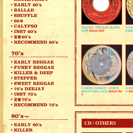
JOGGIN / FREDDIE McGRE
A:CA
GOR
SOLD OUT
EWA
A:HERB VENDER / HORSE
A:AN
MOUTH WALLACE
SOLD OU
N
SO
T
CD / OTHERS