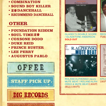
GLADDY’S DOUBLE SCORE
REDU
/ GLADSTONE ANDERSON
円(税
SOLD OUT
ROLAND ALPHONSO meets
STIL
MUTE BEAT / ROLAND ALPH
190
ONSO & MUTE BEAT
2,800円
(税込3,080円)