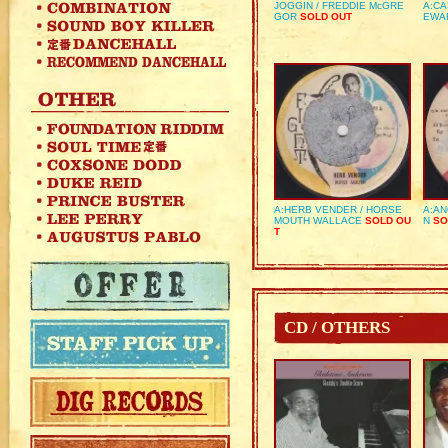
JOGGIN / FREDDIE McGRE
A:CA
GOR
SOLD OUT
EWA
A:HERB VENDER / HORSE
A:AN
MOUTH WALLACE
SOLD OU
N
SO
T
CD / OTHERS