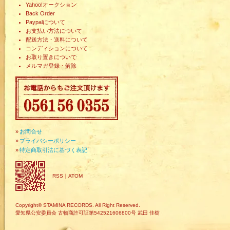
Yahoo!オークション
Back Order
Paypalについて
お支払い方法について
配送方法・送料について
コンディションについて
お取り置きについて
メルマガ登録・解除
»
お問合せ
»
プライバシーポリシー
»
特定商取引法に基づく表記
RSS
｜
ATOM
Copyright© STAMINA RECORDS. All Right Reserved.
愛知県公安委員会 古物商許可証第542521606800号 武田 佳樹