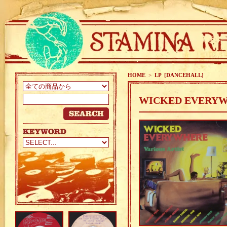
HOME
>
LP [DANCEHALL]
WICKED EVERYWH