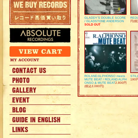
GLADDY’S DOUBLE SCORE
REDU
/ GLADSTONE ANDERSON
円(税
SOLD OUT
ROLAND ALPHONSO meets
STIL
MUTE BEAT / ROLAND ALPH
190
ONSO & MUTE BEAT
2,800円
(税込3,080円)