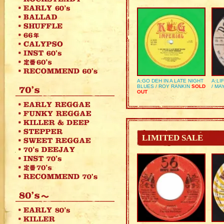
A:GO DEH IN A LATE NIGHT
A:LI
BLUES / ROY RANKIN
SOLD
/ MA
OUT
LIMITED SALE