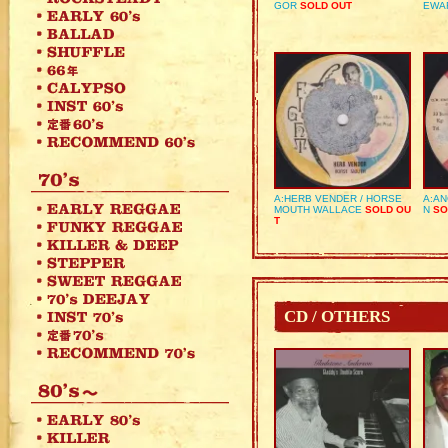
GOR
SOLD OUT
EWA
A:HERB VENDER / HORSE
A:AN
MOUTH WALLACE
SOLD OU
N
SO
T
CD / OTHERS