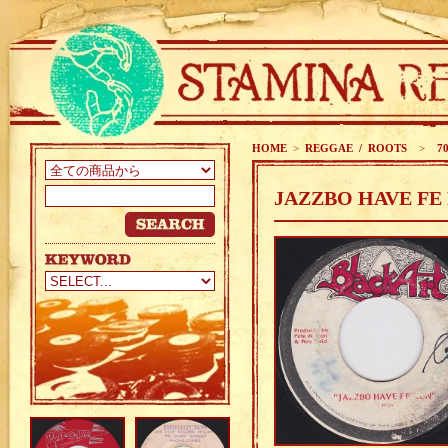
HOME
>
REGGAE / ROOTS
>
70
JAZZBO HAVE FE 