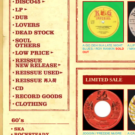
A:GO DEH IN A LATE NIGHT
A:LI
BLUES / ROY RANKIN
SOLD
/ MA
OUT
LIMITED SALE
JOGGIN / FREDDIE McGRE
A:CA