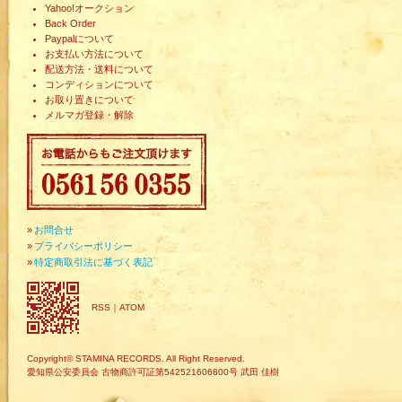
Yahoo!オークション
Back Order
Paypalについて
お支払い方法について
配送方法・送料について
コンディションについて
お取り置きについて
メルマガ登録・解除
»
お問合せ
»
プライバシーポリシー
»
特定商取引法に基づく表記
RSS
｜
ATOM
Copyright© STAMINA RECORDS. All Right Reserved.
愛知県公安委員会 古物商許可証第542521606800号 武田 佳樹