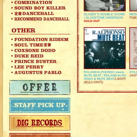
GLADDY’S DOUBLE SCORE
REDU
/ GLADSTONE ANDERSON
円(税
SOLD OUT
ROLAND ALPHONSO meets
STIL
MUTE BEAT / ROLAND ALPH
190
ONSO & MUTE BEAT
2,800円
(税込3,080円)