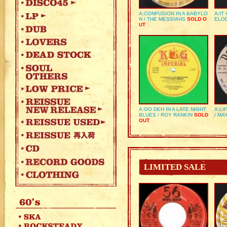
A:CONFUSION IN A BABYLO
A:IT
N / THE MESSIAHS
SOLD O
ELO
UT
A:GO DEH IN A LATE NIGHT
A:LI
BLUES / ROY RANKIN
SOLD
/ MA
OUT
LIMITED SALE