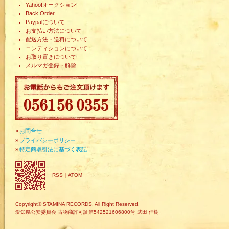
Yahoo!オークション
Back Order
Paypalについて
お支払い方法について
配送方法・送料について
コンディションについて
お取り置きについて
メルマガ登録・解除
»
お問合せ
»
プライバシーポリシー
»
特定商取引法に基づく表記
RSS
｜
ATOM
Copyright© STAMINA RECORDS. All Right Reserved.
愛知県公安委員会 古物商許可証第542521606800号 武田 佳樹