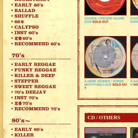
JOGGIN / FREDDIE McGRE
A:CA
GOR
SOLD OUT
EWA
A:HERB VENDER / HORSE
A:AN
MOUTH WALLACE
SOLD OU
N
SO
T
CD / OTHERS