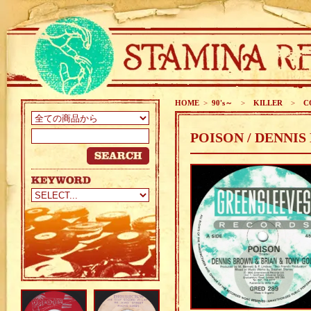
HOME
>
90's～
>
KILLER
>
CO
POISON / DENNI