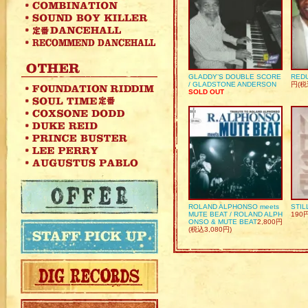
GLADDY’S DOUBLE SCORE
REDU
/ GLADSTONE ANDERSON
円(税
SOLD OUT
ROLAND ALPHONSO meets
STIL
MUTE BEAT / ROLAND ALPH
190
ONSO & MUTE BEAT
2,800円
(税込3,080円)