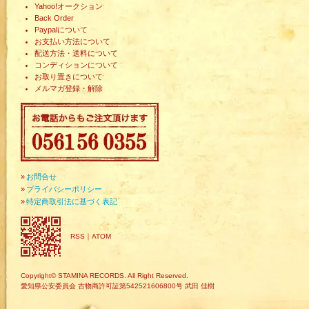
Yahoo!オークション
Back Order
Paypalについて
お支払い方法について
配送方法・送料について
コンディションについて
お取り置きについて
メルマガ登録・解除
»
お問合せ
»
プライバシーポリシー
»
特定商取引法に基づく表記
RSS
｜
ATOM
Copyright© STAMINA RECORDS. All Right Reserved.
愛知県公安委員会 古物商許可証第542521606800号 武田 佳樹