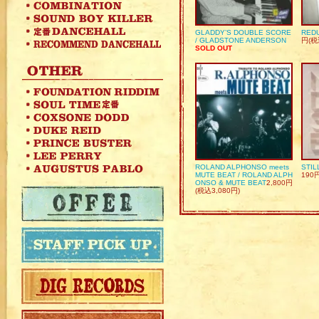
GLADDY’S DOUBLE SCORE
REDU
/ GLADSTONE ANDERSON
円(税
SOLD OUT
ROLAND ALPHONSO meets
STIL
MUTE BEAT / ROLAND ALPH
190
ONSO & MUTE BEAT
2,800円
(税込3,080円)