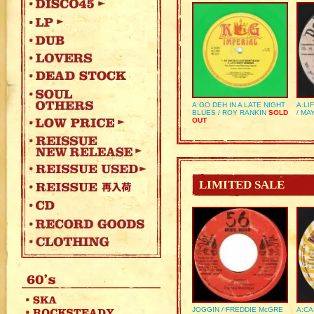
A:GO DEH IN A LATE NIGHT
A:LI
BLUES / ROY RANKIN
SOLD
/ MA
OUT
LIMITED SALE
JOGGIN / FREDDIE McGRE
A:CA