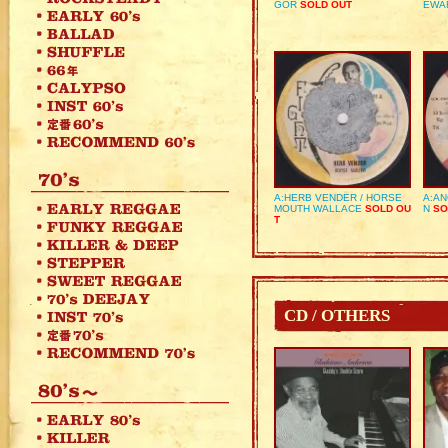
GOR
SOLD OUT
EWA
A:HERB VENDER / HORSE
A:AN
MOUTH WALLACE
SOLD OU
N
SO
T
CD / OTHERS