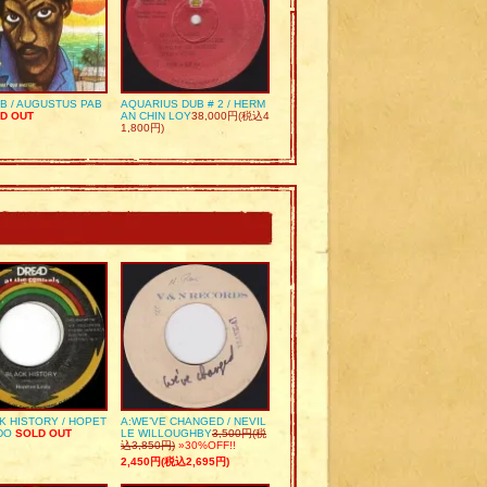
UB / AUGUSTUS PAB
AQUARIUS DUB # 2 / HERM
D OUT
AN CHIN LOY
38,000円(税込4
1,800円)
K HISTORY / HOPET
A:WE’VE CHANGED / NEVIL
DO
SOLD OUT
LE WILLOUGHBY
3,500円(税
込3,850円)
»30%OFF!!
2,450円(税込2,695円)