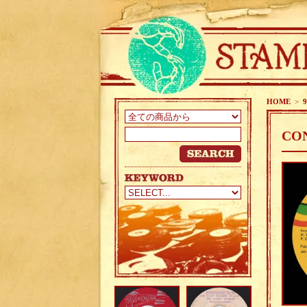
HOME
>
9
CON