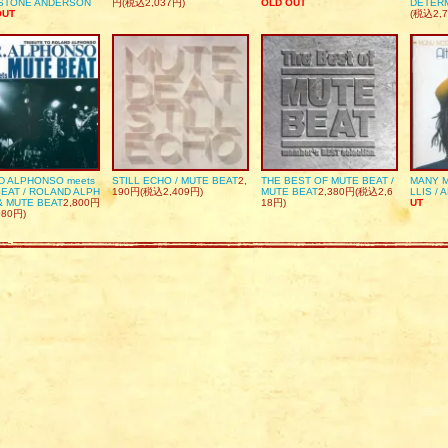
DSTONE ANDERSON
円(税込2,037円)
OLD OUT
DETER
OUT
(税込2,7
D ALPHONSO meets
STILL ECHO / MUTE BEAT
2,
THE BEST OF MUTE BEAT /
MANY M
EAT / ROLAND ALPH
190円(税込2,409円)
MUTE BEAT
2,380円(税込2,6
LLIS / 
& MUTE BEAT
2,800円
18円)
UT
080円)