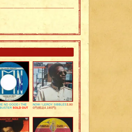
RE NO GOOD / THE
NOW / LEROY SIBBLES
3,80
 BUSTER
SOLD OUT
0円(税込4,180円)