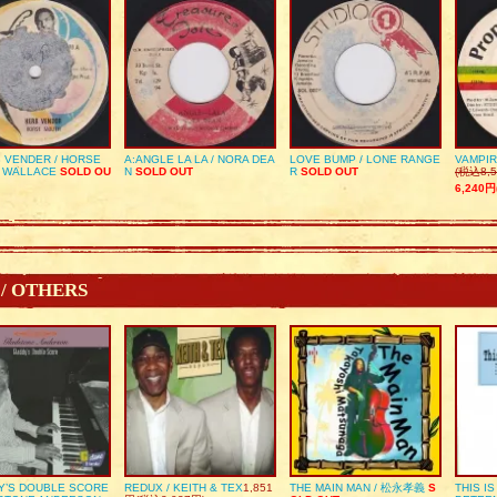
 VENDER / HORSE
A:ANGLE LA LA / NORA DEA
LOVE BUMP / LONE RANGE
VAMPIR
 WALLACE
SOLD OU
N
SOLD OUT
R
SOLD OUT
(税込8,5
6,240円
 / OTHERS
Y’S DOUBLE SCORE
REDUX / KEITH & TEX
1,851
THE MAIN MAN / 松永孝義
S
THIS I