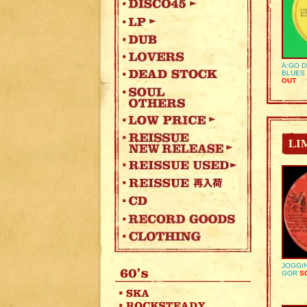
A:GO D
BLUES 
OUT
LI
JOGGIN
GOR
SO