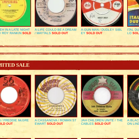
EH IN A LATE NIGHT
A:LIFE COULD BE A DREAM
A:GUN MAN / DUDLEY SIBL
ITAL D
/ ROY RANKIN
SOLD
/ MAYTALS
SOLD OUT
EY
SOLD OUT
LO
SOL
MITED SALE
 / FREDDIE McGRE
A:CASSANOVA / ROMAN ST
JAH CHILDREN UNITE / THE
A:BLAC
LD OUT
EWART
SOLD OUT
CABLES
SOLD OUT
ON LIN