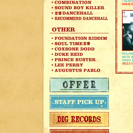
/ GLA
SOLD 
ROLAN
MUTE B
ONSO 
(税込3,