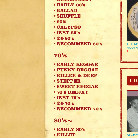
A:HERB
MOUTH
T
CD
GLADD