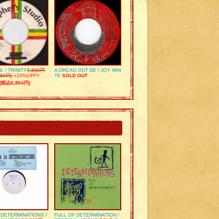
E / TRINITY
7,800円
A:DREAD OUT DE / JOY WHI
80円)
»20%OFF!!
TE
SOLD OUT
(税込6,864円)
S DETERMINATIONS /
FULL OF DETERMINATION /