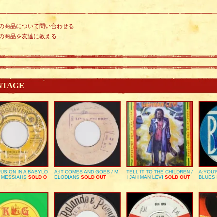
の商品について問い合わせる
の商品を友達に教える
NTAGE
USION IN A BABYLO
A:IT COMES AND GOES / M
TELL IT TO THE CHILDREN /
A:YOU’
E MESSIAHS
SOLD O
ELODIANS
SOLD OUT
I JAH MAN LEVI
SOLD OUT
BLUES