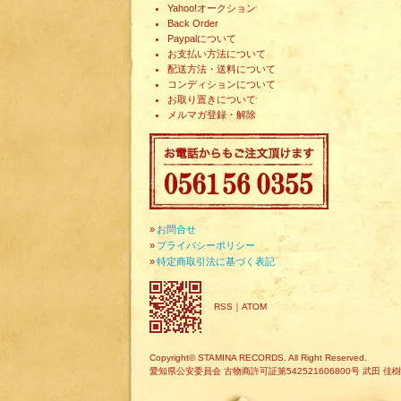
Yahoo!オークション
Back Order
Paypalについて
お支払い方法について
配送方法・送料について
コンディションについて
お取り置きについて
メルマガ登録・解除
»
お問合せ
»
プライバシーポリシー
»
特定商取引法に基づく表記
RSS
｜
ATOM
Copyright© STAMINA RECORDS. All Right Reserved.
愛知県公安委員会 古物商許可証第542521606800号 武田 佳樹