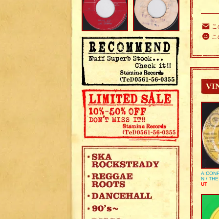
こ
こ
VI
A:CONF
N / TH
UT