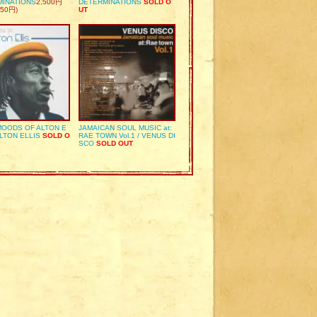
MINATIONS
2,500円
DETERMINATIONS
SOLD O
50円)
UT
OODS OF ALTON E
JAMAICAN SOUL MUSIC at:
ALTON ELLIS
SOLD O
RAE TOWN Vol.1 / VENUS DI
SCO
SOLD OUT