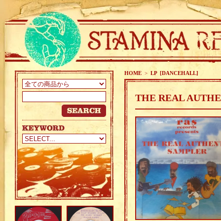
HOME
>
LP [DANCEHALL]
THE REAL AUTHEN