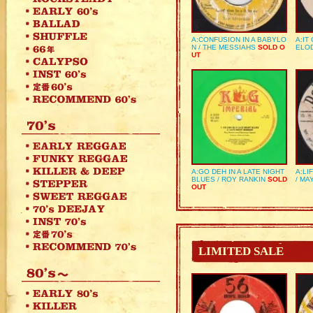
A:CONFUSION IN A BABYLO
A:IT
N / THE MESSIAHS
SOLD O
ELO
UT
A:GO DEH IN A LATE NIGHT
A:LI
BLUES / ROY RANKIN
SOLD
/ MA
OUT
LIMITED SALE