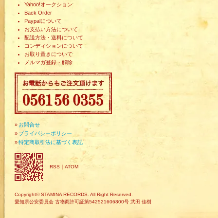
Yahoo!オークション
Back Order
Paypalについて
お支払い方法について
配送方法・送料について
コンディションについて
お取り置きについて
メルマガ登録・解除
»
お問合せ
»
プライバシーポリシー
»
特定商取引法に基づく表記
RSS
｜
ATOM
Copyright© STAMINA RECORDS. All Right Reserved.
愛知県公安委員会 古物商許可証第542521606800号 武田 佳樹