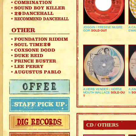
JOGGIN / FREDDIE McGRE
A:CA
GOR
SOLD OUT
EWA
A:HERB VENDER / HORSE
A:AN
MOUTH WALLACE
SOLD OU
N
SO
T
CD / OTHERS