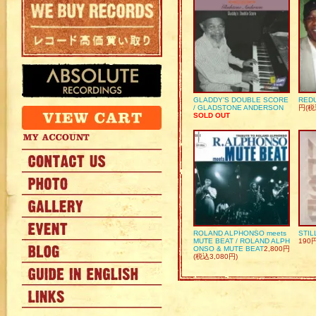
GLADDY’S DOUBLE SCORE
REDU
/ GLADSTONE ANDERSON
円(税
SOLD OUT
ROLAND ALPHONSO meets
STIL
MUTE BEAT / ROLAND ALPH
190
ONSO & MUTE BEAT
2,800円
(税込3,080円)