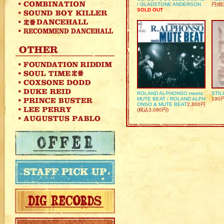
/ GLADSTONE ANDERSON
円(税
SOLD OUT
ROLAND ALPHONSO meets
STIL
MUTE BEAT / ROLAND ALPH
190
ONSO & MUTE BEAT
2,800円
(税込3,080円)