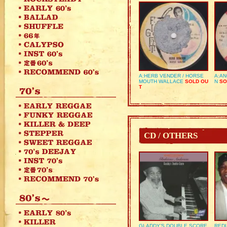
A:HERB VENDER / HORSE
A:AN
MOUTH WALLACE
SOLD OU
N
SO
T
CD / OTHERS
GLADDY’S DOUBLE SCORE
REDU