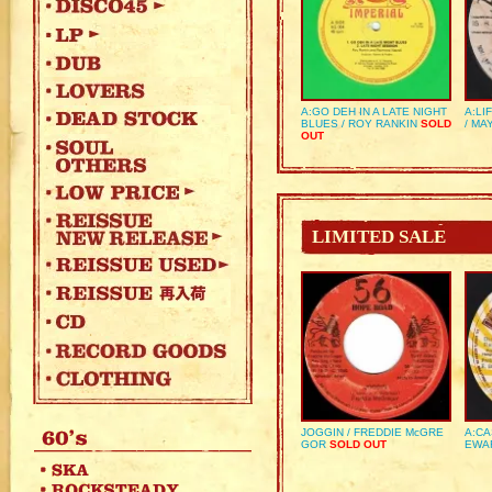
A:GO DEH IN A LATE NIGHT
A:LI
BLUES / ROY RANKIN
SOLD
/ MA
OUT
LIMITED SALE
JOGGIN / FREDDIE McGRE
A:CA
GOR
SOLD OUT
EWA