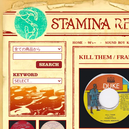
HOME
>
90's～
>
SOUND BOY K
KILL THEM / FR