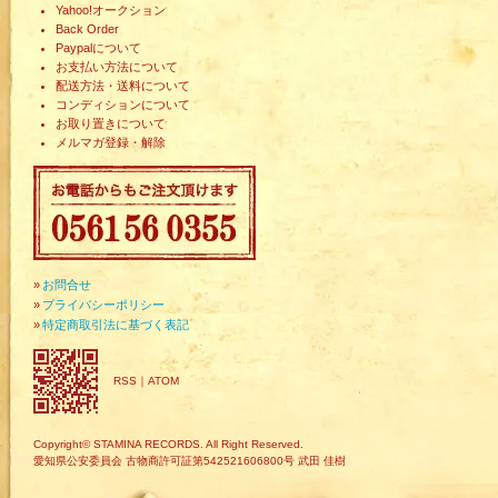
Yahoo!オークション
Back Order
Paypalについて
お支払い方法について
配送方法・送料について
コンディションについて
お取り置きについて
メルマガ登録・解除
»
お問合せ
»
プライバシーポリシー
»
特定商取引法に基づく表記
RSS
｜
ATOM
Copyright© STAMINA RECORDS. All Right Reserved.
愛知県公安委員会 古物商許可証第542521606800号 武田 佳樹