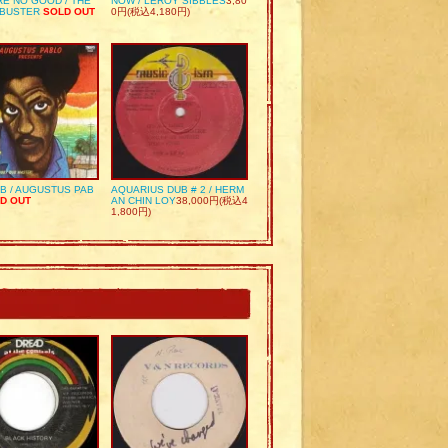
RE NO GOOD / THE
NOW / LEROY SIBBLES
3,80
 BUSTER
SOLD OUT
0円(税込4,180円)
UB / AUGUSTUS PAB
AQUARIUS DUB # 2 / HERM
D OUT
AN CHIN LOY
38,000円(税込4
1,800円)