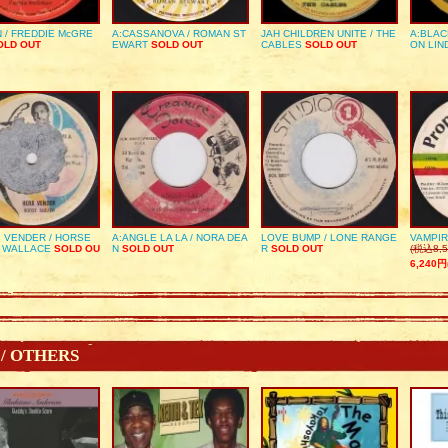
 / FREDDIE McGRE
A:CASSANOVA / ROMAN ST
JAH CHILDREN UNITE / THE
A:BLAC
LD OUT
EWART
SOLD OUT
CABLES
SOLD OUT
ON LIN
 VENDER / HORSE
A:ANGLE LA LA / NORA DEA
LOVE BUMP / LONE RANGE
VAMPIR
 WALLACE
SOLD OU
N
SOLD OUT
R
SOLD OUT
(税込8,5
6,240円
 / OTHERS