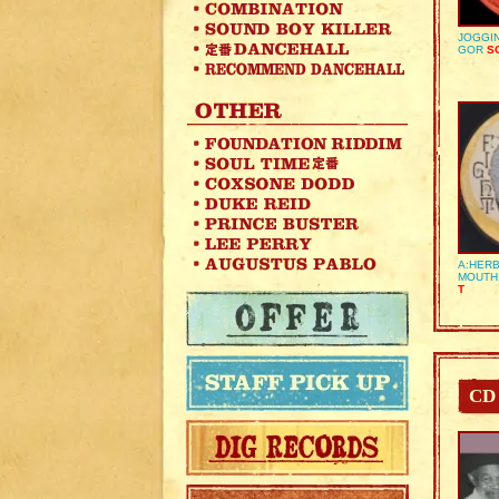
JOGGIN
GOR
SO
A:HERB
MOUTH
T
CD