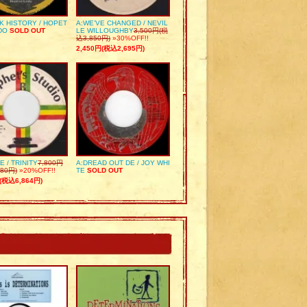
K HISTORY / HOPET
A:WE’VE CHANGED / NEVIL
DO
SOLD OUT
LE WILLOUGHBY
3,500円(税
込3,850円)
»30%OFF!!
2,450円(税込2,695円)
E / TRINITY
7,800円
A:DREAD OUT DE / JOY WHI
80円)
»20%OFF!!
TE
SOLD OUT
(税込6,864円)