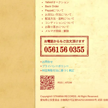
Yahoo!オークション
Back Order
Paypalについて
お支払い方法について
配送方法・送料について
コンディションについて
お取り置きについて
メルマガ登録・解除
»
お問合せ
»
プライバシーポリシー
»
特定商取引法に基づく表記
RSS
｜
ATOM
Copyright© STAMINA RECORDS. All Right Reserved.
愛知県公安委員会 古物商許可証第542521606800号 武田 佳樹