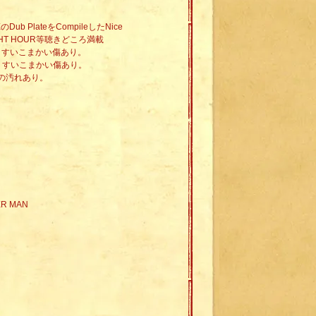
ub PlateをCompileしたNice
DNIGHT HOUR等聴きどころ満載
々うすいこまかい傷あり。
々うすいこまかい傷あり。
の汚れあり。
ER MAN