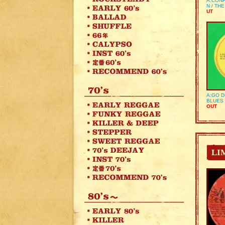
A:CONF
N / TH
UT
A:GO D
BLUES 
OUT
LI