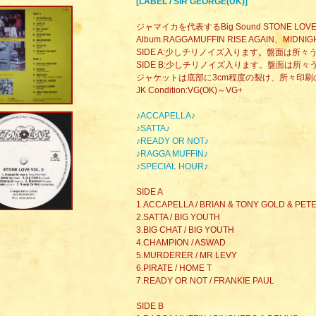
[LABEL / SIR GEORGE(UK)]
ジャマイカを代表するBig Sound STONE LOVEのD
Album.RAGGAMUFFIN RISE AGAIN、MI
SIDE A:少しチリノイズ入ります。盤面は所
SIDE B:少しチリノイズ入ります。盤面は所
ジャケットは底部に3cm程度の裂け、所々印刷
JK Condition:VG(OK)～VG+
♪ACCAPELLA♪
♪SATTA♪
♪READY OR NOT♪
♪RAGGA MUFFIN♪
♪SPECIAL HOUR♪
SIDE A
1.ACCAPELLA / BRIAN & TONY GOLD & PET
2.SATTA / BIG YOUTH
3.BIG CHAT / BIG YOUTH
4.CHAMPION / ASWAD
5.MURDERER / MR LEVY
6.PIRATE / HOME T
7.READY OR NOT / FRANKIE PAUL
SIDE B