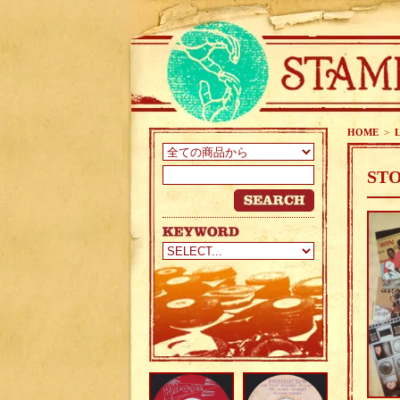
HOME
>
STO