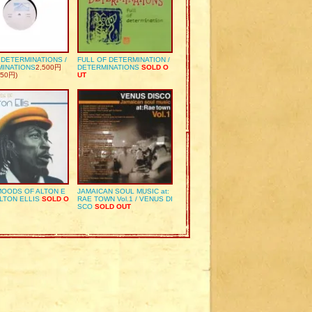
S DETERMINATIONS /
FULL OF DETERMINATION /
MINATIONS
2,500円
DETERMINATIONS
SOLD O
50円)
UT
OODS OF ALTON E
JAMAICAN SOUL MUSIC at:
ALTON ELLIS
SOLD O
RAE TOWN Vol.1 / VENUS DI
SCO
SOLD OUT