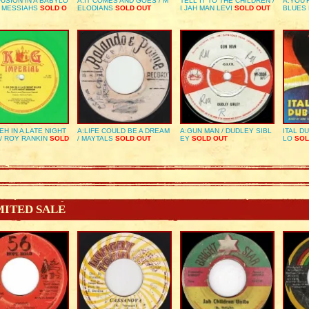
USION IN A BABYLO
A:IT COMES AND GOES / M
TELL IT TO THE CHILDREN /
A:YOU’
E MESSIAHS
SOLD O
ELODIANS
SOLD OUT
I JAH MAN LEVI
SOLD OUT
BLUES
EH IN A LATE NIGHT
A:LIFE COULD BE A DREAM
A:GUN MAN / DUDLEY SIBL
ITAL D
/ ROY RANKIN
SOLD
/ MAYTALS
SOLD OUT
EY
SOLD OUT
LO
SOL
MITED SALE