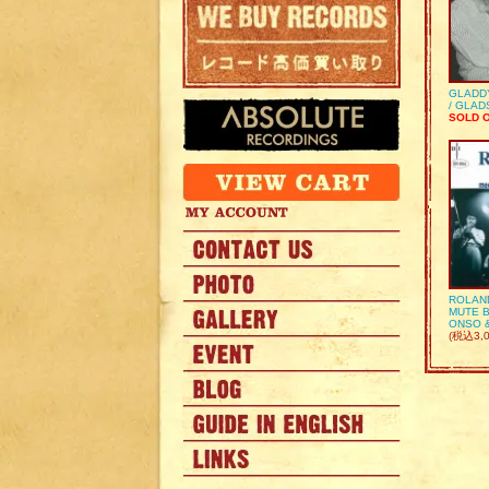
GLADD
/ GLA
SOLD 
ROLAN
MUTE B
ONSO 
(税込3,