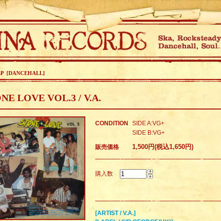
LP [DANCEHALL]
NE LOVE VOL.3 / V.A.
CONDITION
SIDE A:VG+
SIDE B:VG+
1,500円(税込1,650円)
販売価格
購入数
[ARTIST / V.A.]