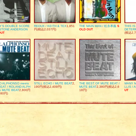
Y’S DOUBLE SCORE
REDUX / KEITH & TEX
1,851
THE MAIN MAN / 松永孝義
S
THIS I
DSTONE ANDERSON
円(税込2,037円)
OLD OUT
DETER
OUT
(税込2,7
D ALPHONSO meets
STILL ECHO / MUTE BEAT
2,
THE BEST OF MUTE BEAT /
MANY M
EAT / ROLAND ALPH
190円(税込2,409円)
MUTE BEAT
2,380円(税込2,6
LLIS / 
& MUTE BEAT
2,800円
18円)
UT
080円)