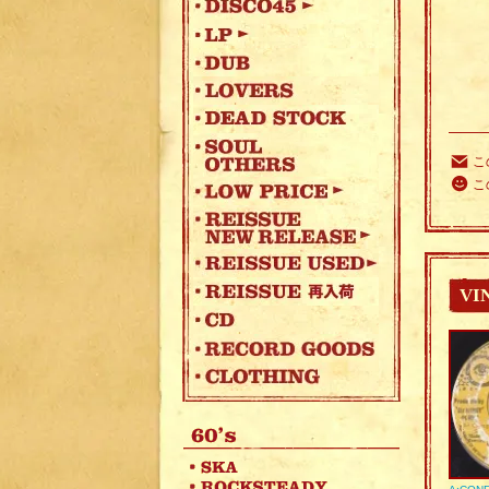
こ
こ
VI