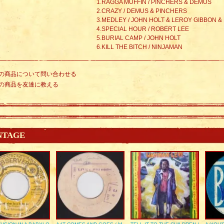
1.RAGGA MUFFIN / PINCHERS & DEMUS
2.CRAZY / DEMUS & PINCHERS
3.MEDLEY / JOHN HOLT & LEROY GIBBON 
4.SPECIAL HOUR / ROBERT LEE
5.BURIAL CAMP / JOHN HOLT
6.KILL THE BITCH / NINJAMAN
の商品について問い合わせる
の商品を友達に教える
NTAGE