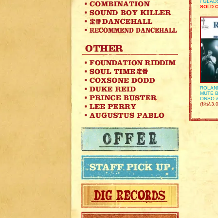
/ GLA
SOLD 
ROLAN
MUTE B
ONSO 
(税込3,