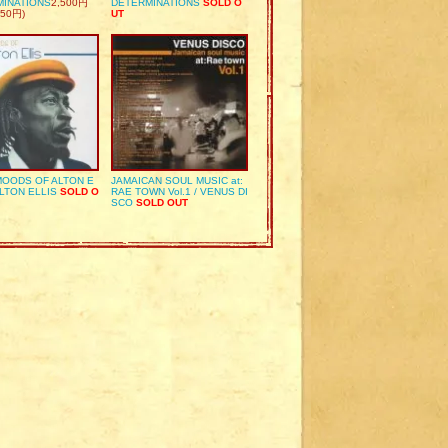
MINATIONS
2,500円
DETERMINATIONS
SOLD O
50円)
UT
OODS OF ALTON E
JAMAICAN SOUL MUSIC at:
ALTON ELLIS
SOLD O
RAE TOWN Vol.1 / VENUS DI
SCO
SOLD OUT