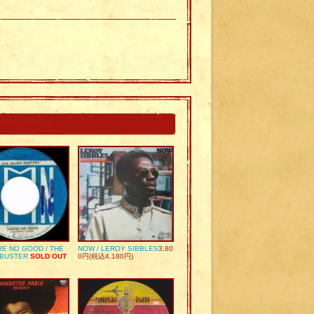
RE NO GOOD / THE
NOW / LEROY SIBBLES
3,80
 BUSTER
SOLD OUT
0円(税込4,180円)