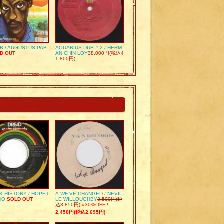
UB / AUGUSTUS PAB
AQUARIUS DUB # 2 / HERM
D OUT
AN CHIN LOY
38,000円(税込4
1,800円)
K HISTORY / HOPET
A:WE’VE CHANGED / NEVIL
DO
SOLD OUT
LE WILLOUGHBY
3,500円(税
込3,850円)
»30%OFF!!
2,450円(税込2,695円)