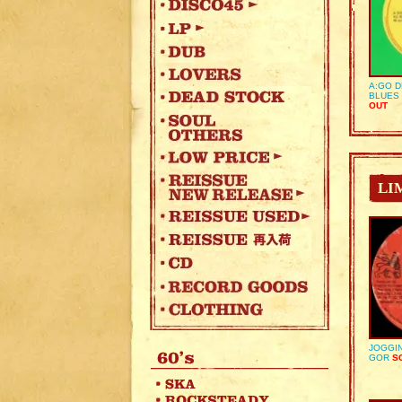
A:GO D
BLUES 
OUT
LI
JOGGIN
GOR
SO