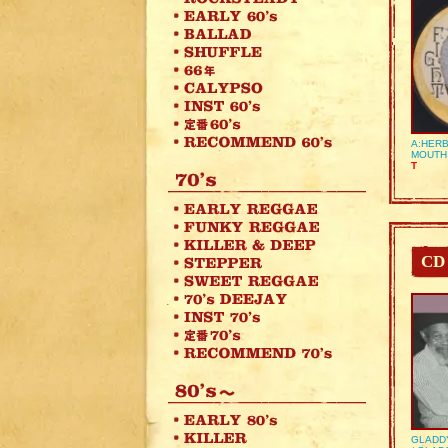
A:HERB
MOUTH
T
CD
GLADD