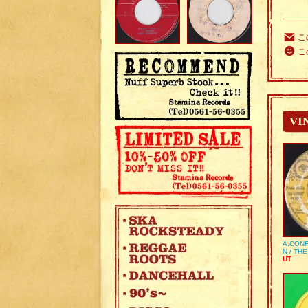
こ
こ
VI
A:CONF
N / TH
UT