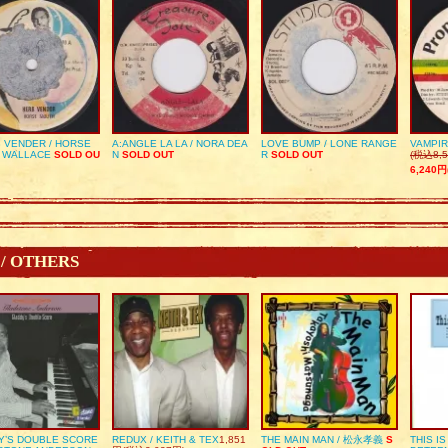
 VENDER / HORSE
A:ANGLE LA LA / NORA DEA
LOVE BUMP / LONE RANGE
VAMPIR
 WALLACE
SOLD OU
N
SOLD OUT
R
SOLD OUT
(税込8,5
6,240円
 / OTHERS
Y’S DOUBLE SCORE
REDUX / KEITH & TEX
1,851
THE MAIN MAN / 松永孝義
S
THIS I