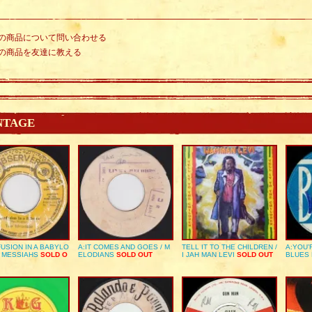
の商品について問い合わせる
の商品を友達に教える
NTAGE
USION IN A BABYLO
A:IT COMES AND GOES / M
TELL IT TO THE CHILDREN /
A:YOU’
E MESSIAHS
SOLD O
ELODIANS
SOLD OUT
I JAH MAN LEVI
SOLD OUT
BLUES