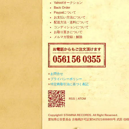
Yahoo!オークション
Back Order
Paypalについて
お支払い方法について
配送方法・送料について
コンディションについて
お取り置きについて
メルマガ登録・解除
»
お問合せ
»
プライバシーポリシー
»
特定商取引法に基づく表記
RSS
｜
ATOM
Copyright© STAMINA RECORDS. All Right Reserved.
愛知県公安委員会 古物商許可証第542521606800号 武田 佳樹