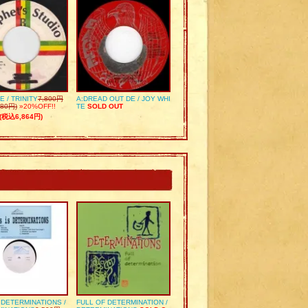
E / TRINITY
7,800円
A:DREAD OUT DE / JOY WHI
80円)
»20%OFF!!
TE
SOLD OUT
(税込6,864円)
S DETERMINATIONS /
FULL OF DETERMINATION /