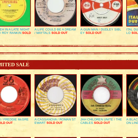
EH IN A LATE NIGHT
A:LIFE COULD BE A DREAM
A:GUN MAN / DUDLEY SIBL
ITAL D
/ ROY RANKIN
SOLD
/ MAYTALS
SOLD OUT
EY
SOLD OUT
LO
SOL
MITED SALE
 / FREDDIE McGRE
A:CASSANOVA / ROMAN ST
JAH CHILDREN UNITE / THE
A:BLAC
LD OUT
EWART
SOLD OUT
CABLES
SOLD OUT
ON LIN