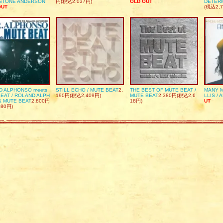
DSTONE ANDERSON
円(税込2,037円)
OLD OUT
DETER
OUT
(税込2,7
D ALPHONSO meets
STILL ECHO / MUTE BEAT
2,
THE BEST OF MUTE BEAT /
MANY M
EAT / ROLAND ALPH
190円(税込2,409円)
MUTE BEAT
2,380円(税込2,6
LLIS / 
& MUTE BEAT
2,800円
18円)
UT
080円)