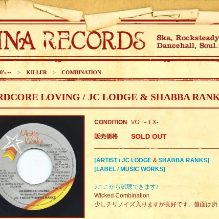
0's～
>
KILLER
>
COMBINATION
DCORE LOVING / JC LODGE & SHABBA RAN
CONDITION
VG+～EX-
SOLD OUT
販売価格
[ARTIST / JC LODGE
&
SHABBA RANKS]
[LABEL / MUSIC WORKS]
♪ここから試聴できます♪
Wicked Combination
少しチリノイズ入りますが良好です。盤面は所