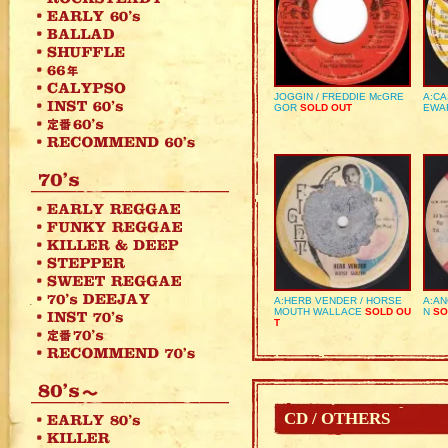
JOGGIN / FREDDIE McGRE
A:CA
GOR
SOLD OUT
EWA
A:HERB VENDER / HORSE
A:AN
MOUTH WALLACE
SOLD OU
N
SO
T
CD / OTHERS