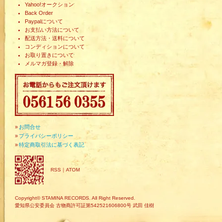
Yahoo!オークション
Back Order
Paypalについて
お支払い方法について
配送方法・送料について
コンディションについて
お取り置きについて
メルマガ登録・解除
»
お問合せ
»
プライバシーポリシー
»
特定商取引法に基づく表記
RSS
｜
ATOM
Copyright© STAMINA RECORDS. All Right Reserved.
愛知県公安委員会 古物商許可証第542521606800号 武田 佳樹