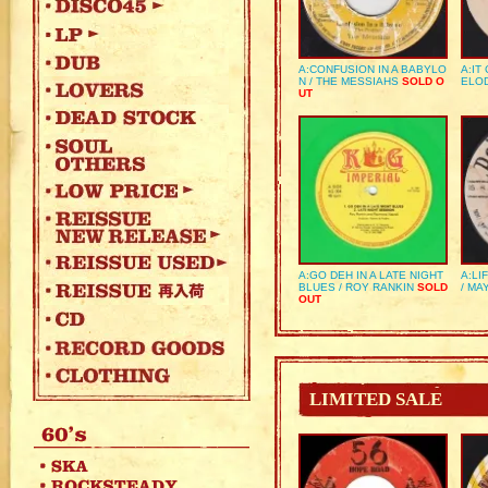
A:CONFUSION IN A BABYLO
A:IT
N / THE MESSIAHS
SOLD O
ELO
UT
A:GO DEH IN A LATE NIGHT
A:LI
BLUES / ROY RANKIN
SOLD
/ MA
OUT
LIMITED SALE