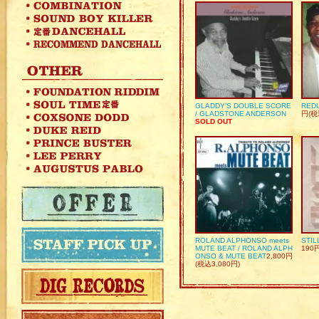
GLADDY’S DOUBLE SCORE
REDU
/ GLADSTONE ANDERSON
円(税
SOLD OUT
ROLAND ALPHONSO meets
STIL
MUTE BEAT / ROLAND ALPH
190
ONSO & MUTE BEAT
2,800円
(税込3,080円)