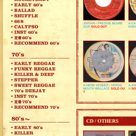
JOGGIN / FREDDIE McGRE
A:CA
GOR
SOLD OUT
EWA
A:HERB VENDER / HORSE
A:AN
MOUTH WALLACE
SOLD OU
N
SO
T
CD / OTHERS