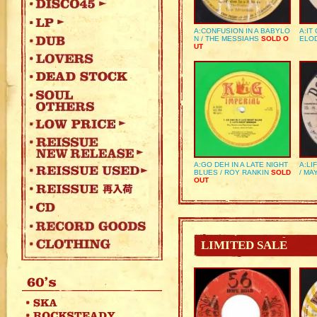
A:CONFUSION IN A BABYLO
A:IT
N / THE MESSIAHS
SOLD O
ELO
UT
A:GO DEH IN A LATE NIGHT
A:LI
BLUES / ROY RANKIN
SOLD
/ MA
OUT
LIMITED SALE