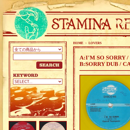
HOME
>
LOVERS
A:I'M SO SORRY
B:SORRY DUB / 