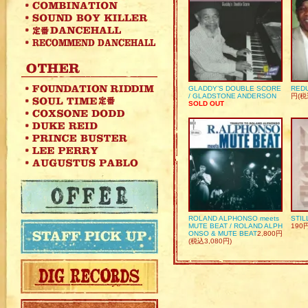
GLADDY’S DOUBLE SCORE
REDU
/ GLADSTONE ANDERSON
円(税
SOLD OUT
ROLAND ALPHONSO meets
STIL
MUTE BEAT / ROLAND ALPH
190
ONSO & MUTE BEAT
2,800円
(税込3,080円)