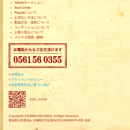
Yahoo!オークション
Back Order
Paypalについて
お支払い方法について
配送方法・送料について
コンディションについて
お取り置きについて
メルマガ登録・解除
»
お問合せ
»
プライバシーポリシー
»
特定商取引法に基づく表記
RSS
｜
ATOM
Copyright© STAMINA RECORDS. All Right Reserved.
愛知県公安委員会 古物商許可証第542521606800号 武田 佳樹