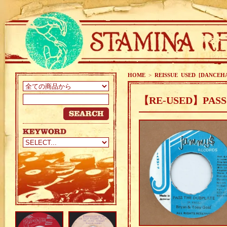
HOME
>
REISSUE USED [DANCEH
【RE-USED】PASS 