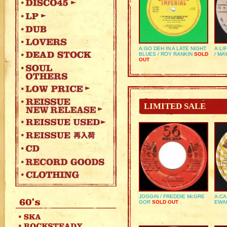
A:GO DEH IN A LATE NIGHT
A:LI
BLUES / ROY RANKIN
SOLD
/ MA
OUT
LIMITED SALE
JOGGIN / FREDDIE McGRE
A:CA
GOR
SOLD OUT
EWA