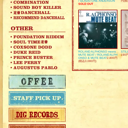
/ GLADSTONE ANDERSON
円(税
SOLD OUT
ROLAND ALPHONSO meets
STIL
MUTE BEAT / ROLAND ALPH
190
ONSO & MUTE BEAT
2,800円
(税込3,080円)