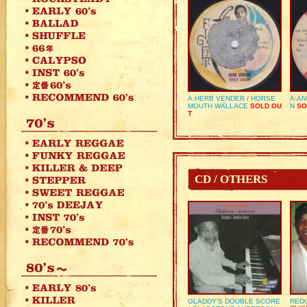
A:HERB VENDER / HORSE
A:AN
MOUTH WALLACE
SOLD OU
N
SO
T
CD / OTHERS
GLADDY’S DOUBLE SCORE
REDU