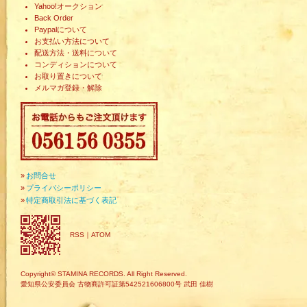
Yahoo!オークション
Back Order
Paypalについて
お支払い方法について
配送方法・送料について
コンディションについて
お取り置きについて
メルマガ登録・解除
»
お問合せ
»
プライバシーポリシー
»
特定商取引法に基づく表記
RSS
｜
ATOM
Copyright© STAMINA RECORDS. All Right Reserved.
愛知県公安委員会 古物商許可証第542521606800号 武田 佳樹