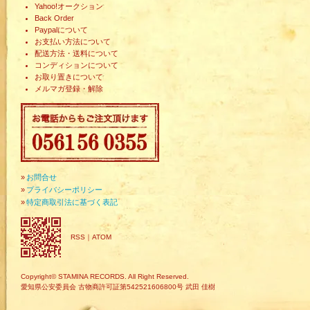
Yahoo!オークション
Back Order
Paypalについて
お支払い方法について
配送方法・送料について
コンディションについて
お取り置きについて
メルマガ登録・解除
»
お問合せ
»
プライバシーポリシー
»
特定商取引法に基づく表記
RSS
｜
ATOM
Copyright© STAMINA RECORDS. All Right Reserved.
愛知県公安委員会 古物商許可証第542521606800号 武田 佳樹