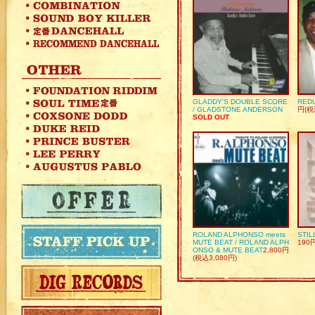
GLADDY’S DOUBLE SCORE
REDU
/ GLADSTONE ANDERSON
円(税
SOLD OUT
ROLAND ALPHONSO meets
STIL
MUTE BEAT / ROLAND ALPH
190
ONSO & MUTE BEAT
2,800円
(税込3,080円)