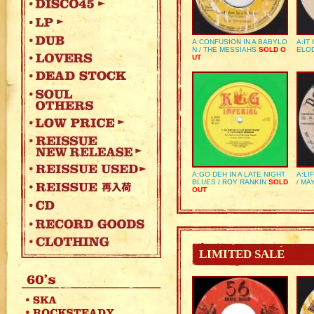
A:CONFUSION IN A BABYLO
A:IT
N / THE MESSIAHS
SOLD O
ELO
UT
A:GO DEH IN A LATE NIGHT
A:LI
BLUES / ROY RANKIN
SOLD
/ MA
OUT
LIMITED SALE