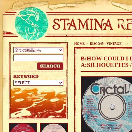
HOME
>
DISCO45 [VINTAGE]
>
定
B:HOW COULD I 
A:SILHOUETTES 