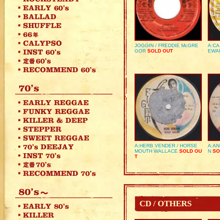
JOGGIN / FREDDIE McGRE
A:CA
GOR
SOLD OUT
EWA
A:HERB VENDER / HORSE
A:AN
MOUTH WALLACE
SOLD OU
N
SO
T
CD / OTHERS