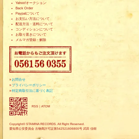
Yahoo!オークション
Back Order
Paypalについて
お支払い方法について
配送方法・送料について
コンディションについて
お取り置きについて
メルマガ登録・解除
»
お問合せ
»
プライバシーポリシー
»
特定商取引法に基づく表記
RSS
｜
ATOM
Copyright© STAMINA RECORDS. All Right Reserved.
愛知県公安委員会 古物商許可証第542521606800号 武田 佳樹