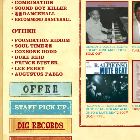
GLADDY’S DOUBLE SCORE
REDU
/ GLADSTONE ANDERSON
円(税
SOLD OUT
ROLAND ALPHONSO meets
STIL
MUTE BEAT / ROLAND ALPH
190
ONSO & MUTE BEAT
2,800円
(税込3,080円)