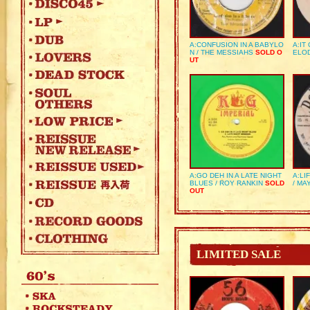
A:CONFUSION IN A BABYLO
A:IT
N / THE MESSIAHS
SOLD O
ELO
UT
A:GO DEH IN A LATE NIGHT
A:LI
BLUES / ROY RANKIN
SOLD
/ MA
OUT
LIMITED SALE