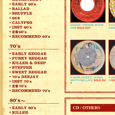
JOGGIN / FREDDIE McGRE
A:CA
GOR
SOLD OUT
EWA
A:HERB VENDER / HORSE
A:AN
MOUTH WALLACE
SOLD OU
N
SO
T
CD / OTHERS