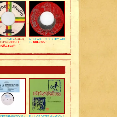
E / TRINITY
7,800円
A:DREAD OUT DE / JOY WHI
80円)
»20%OFF!!
TE
SOLD OUT
(税込6,864円)
S DETERMINATIONS /
FULL OF DETERMINATION /