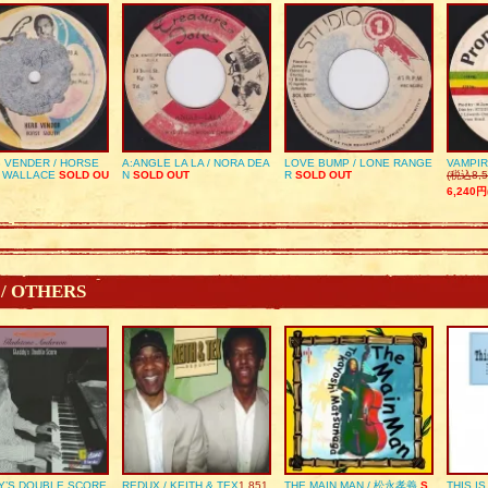
 VENDER / HORSE
A:ANGLE LA LA / NORA DEA
LOVE BUMP / LONE RANGE
VAMPIR
 WALLACE
SOLD OU
N
SOLD OUT
R
SOLD OUT
(税込8,5
6,240円
 / OTHERS
Y’S DOUBLE SCORE
REDUX / KEITH & TEX
1,851
THE MAIN MAN / 松永孝義
S
THIS I