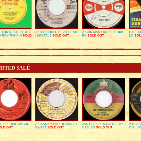
EH IN A LATE NIGHT
A:LIFE COULD BE A DREAM
A:GUN MAN / DUDLEY SIBL
ITAL D
/ ROY RANKIN
SOLD
/ MAYTALS
SOLD OUT
EY
SOLD OUT
LO
SOL
MITED SALE
 / FREDDIE McGRE
A:CASSANOVA / ROMAN ST
JAH CHILDREN UNITE / THE
A:BLAC
LD OUT
EWART
SOLD OUT
CABLES
SOLD OUT
ON LIN