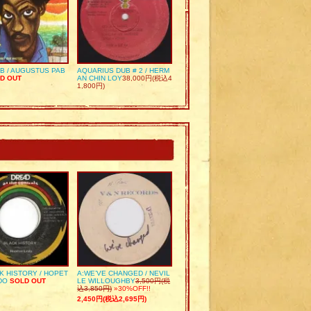
UB / AUGUSTUS PAB
AQUARIUS DUB # 2 / HERM
D OUT
AN CHIN LOY
38,000円(税込4
1,800円)
K HISTORY / HOPET
A:WE’VE CHANGED / NEVIL
DO
SOLD OUT
LE WILLOUGHBY
3,500円(税
込3,850円)
»30%OFF!!
2,450円(税込2,695円)