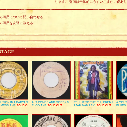
ります。 盤面は全体的にうすいこまかい傷あ
の商品について問い合わせる
の商品を友達に教える
NTAGE
USION IN A BABYLO
A:IT COMES AND GOES / M
TELL IT TO THE CHILDREN /
A:YOU’
E MESSIAHS
SOLD O
ELODIANS
SOLD OUT
I JAH MAN LEVI
SOLD OUT
BLUES