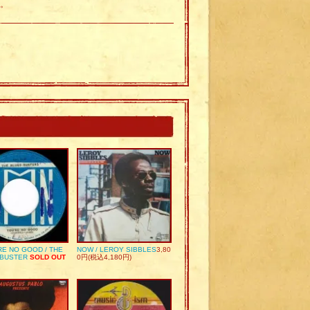
り。
RE NO GOOD / THE
NOW / LEROY SIBBLES
3,80
 BUSTER
SOLD OUT
0円(税込4,180円)