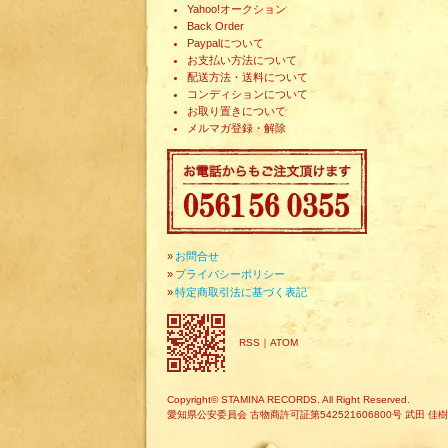
Yahoo!オークション
Back Order
Paypalについて
お支払い方法について
配送方法・送料について
コンディションについて
お取り置きについて
メルマガ登録・解除
»
お問合せ
»
プライバシーポリシー
»
特定商取引法に基づく表記
RSS
｜
ATOM
Copyright© STAMINA RECORDS. All Right Reserved.
愛知県公安委員会 古物商許可証第542521606800号 武田 佳樹