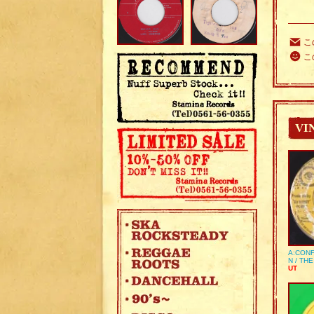
こ
こ
VI
A:CONF
N / TH
UT