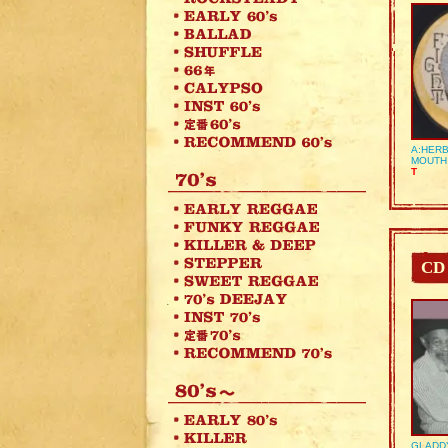
A:HERB
MOUTH
T
CD
GLADD