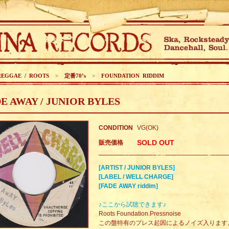
REGGAE / ROOTS
>
定番70’s
>
FOUNDATION RIDDIM
E AWAY / JUNIOR BYLES
CONDITION
VG(OK)
SOLD OUT
販売価格
[ARTIST / JUNIOR BYLES]
[LABEL / WELL CHARGE]
[FADE AWAY riddim]
♪ここから試聴できます♪
Roots Foundation.Pressnoise
この盤特有のプレス起因によるノイズ入ります