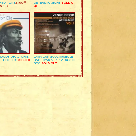
MINATIONS
2,500円
DETERMINATIONS
SOLD O
50円)
UT
OODS OF ALTON E
JAMAICAN SOUL MUSIC at:
ALTON ELLIS
SOLD O
RAE TOWN Vol.1 / VENUS DI
SCO
SOLD OUT