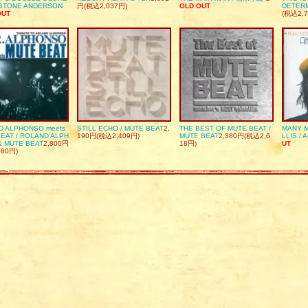
DSTONE ANDERSON
円(税込2,037円)
OLD OUT
DETER
OUT
(税込2,7
D ALPHONSO meets
STILL ECHO / MUTE BEAT
2,
THE BEST OF MUTE BEAT /
MANY M
EAT / ROLAND ALPH
190円(税込2,409円)
MUTE BEAT
2,380円(税込2,6
LLIS / 
& MUTE BEAT
2,800円
18円)
UT
080円)