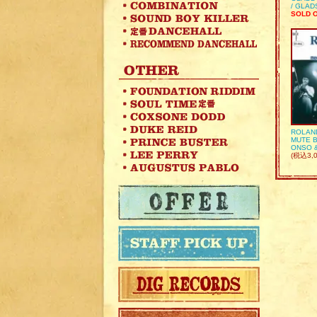
/ GLA
SOLD 
ROLAN
MUTE B
ONSO 
(税込3,