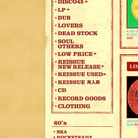
A:GO D
BLUES 
OUT
LI
JOGGIN
GOR
SO