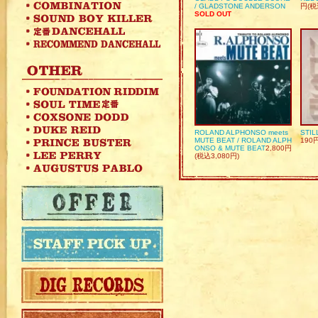
/ GLADSTONE ANDERSON
円(税
SOLD OUT
ROLAND ALPHONSO meets
STIL
MUTE BEAT / ROLAND ALPH
190
ONSO & MUTE BEAT
2,800円
(税込3,080円)