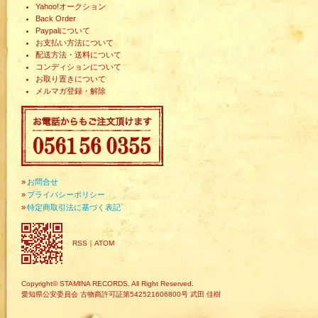
Yahoo!オークション
Back Order
Paypalについて
お支払い方法について
配送方法・送料について
コンディションについて
お取り置きについて
メルマガ登録・解除
»
お問合せ
»
プライバシーポリシー
»
特定商取引法に基づく表記
RSS
｜
ATOM
Copyright© STAMINA RECORDS. All Right Reserved.
愛知県公安委員会 古物商許可証第542521606800号 武田 佳樹