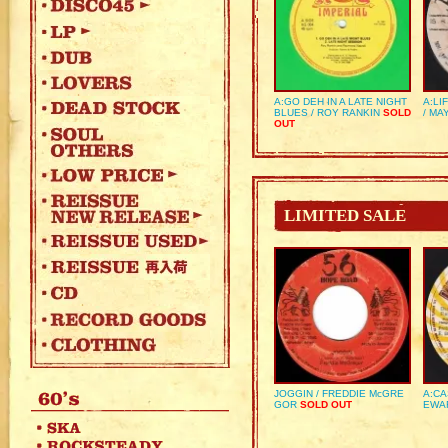
A:GO DEH IN A LATE NIGHT
A:LI
BLUES / ROY RANKIN
SOLD
/ MA
OUT
LIMITED SALE
JOGGIN / FREDDIE McGRE
A:CA
GOR
SOLD OUT
EWA