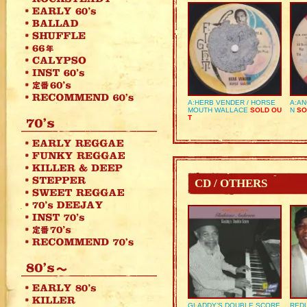
A:HERB VENDER / HORSE
A:AN
MOUTH WALLACE
SOLD OU
N
SO
T
CD / OTHERS
GLADDY’S DOUBLE SCORE
REDU