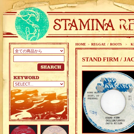
HOME
>
REGGAE / ROOTS
>
KI
STAND FIRM / J