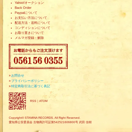
Yahoo!オークション
Back Order
Paypalについて
お支払い方法について
配送方法・送料について
コンディションについて
お取り置きについて
メルマガ登録・解除
»
お問合せ
»
プライバシーポリシー
»
特定商取引法に基づく表記
RSS
｜
ATOM
Copyright© STAMINA RECORDS. All Right Reserved.
愛知県公安委員会 古物商許可証第542521606800号 武田 佳樹