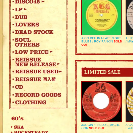
A:GO DEH IN A LATE NIGHT
A:LI
BLUES / ROY RANKIN
SOLD
/ MA
OUT
LIMITED SALE
JOGGIN / FREDDIE McGRE
A:CA
GOR
SOLD OUT
EWA