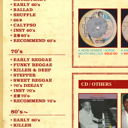
A:HERB VENDER / HORSE
A:AN
MOUTH WALLACE
SOLD OU
N
SO
T
CD / OTHERS