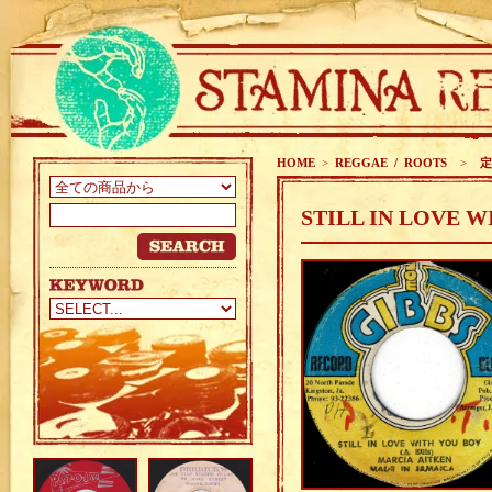
HOME
>
REGGAE / ROOTS
>
定番
STILL IN LOVE W