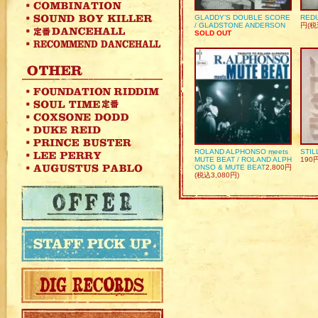
GLADDY’S DOUBLE SCORE
REDU
/ GLADSTONE ANDERSON
円(税
SOLD OUT
ROLAND ALPHONSO meets
STIL
MUTE BEAT / ROLAND ALPH
190
ONSO & MUTE BEAT
2,800円
(税込3,080円)