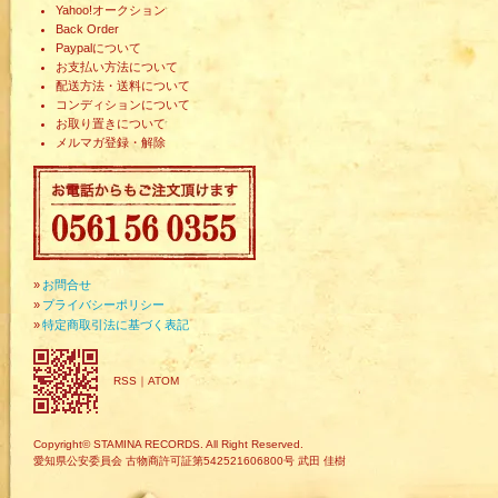
Yahoo!オークション
Back Order
Paypalについて
お支払い方法について
配送方法・送料について
コンディションについて
お取り置きについて
メルマガ登録・解除
»
お問合せ
»
プライバシーポリシー
»
特定商取引法に基づく表記
RSS
｜
ATOM
Copyright© STAMINA RECORDS. All Right Reserved.
愛知県公安委員会 古物商許可証第542521606800号 武田 佳樹