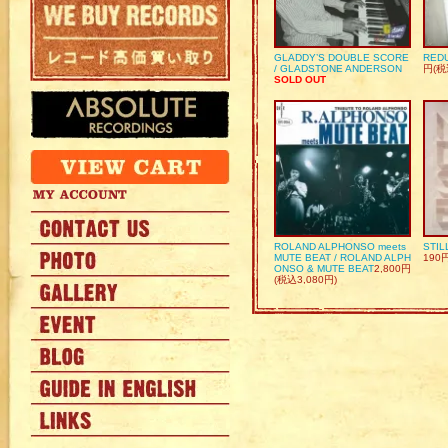
GLADDY’S DOUBLE SCORE
REDU
/ GLADSTONE ANDERSON
円(税
SOLD OUT
ROLAND ALPHONSO meets
STIL
MUTE BEAT / ROLAND ALPH
190
ONSO & MUTE BEAT
2,800円
(税込3,080円)