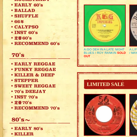
A:GO DEH IN A LATE NIGHT
A:LI
BLUES / ROY RANKIN
SOLD
/ MA
OUT
LIMITED SALE