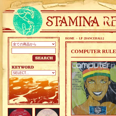
HOME
>
LP [DANCEHALL]
COMPUTER RULE /