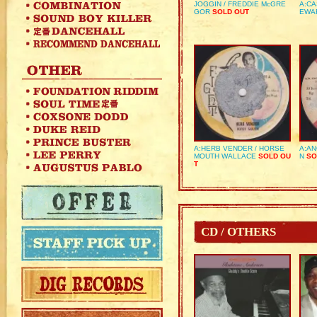
JOGGIN / FREDDIE McGRE
A:CA
GOR
SOLD OUT
EWA
A:HERB VENDER / HORSE
A:AN
MOUTH WALLACE
SOLD OU
N
SO
T
CD / OTHERS