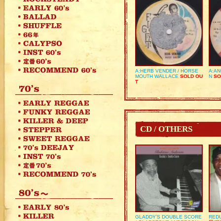
A:HERB VENDER / HORSE
A:AN
MOUTH WALLACE
SOLD OU
N
SO
T
CD / OTHERS
GLADDY’S DOUBLE SCORE
REDU