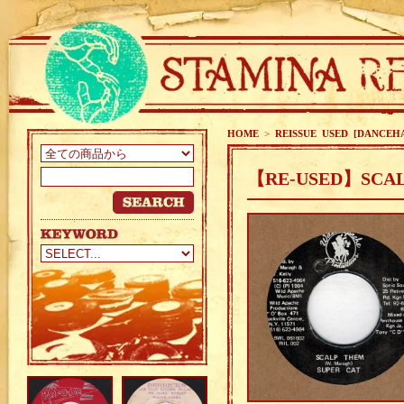
HOME
>
REISSUE USED [DANCEH
【RE-USED】SCALP