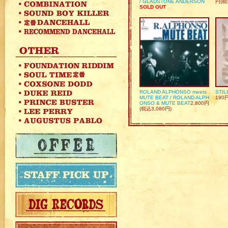
/ GLADSTONE ANDERSON
円(税
SOLD OUT
ROLAND ALPHONSO meets
STIL
MUTE BEAT / ROLAND ALPH
190
ONSO & MUTE BEAT
2,800円
(税込3,080円)