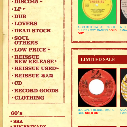
A:GO DEH IN A LATE NIGHT
A:LI
BLUES / ROY RANKIN
SOLD
/ MA
OUT
LIMITED SALE
JOGGIN / FREDDIE McGRE
A:CA
GOR
SOLD OUT
EWA