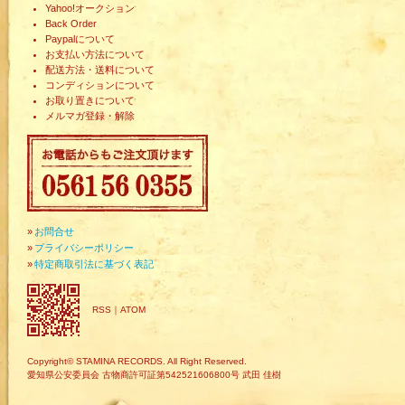
Yahoo!オークション
Back Order
Paypalについて
お支払い方法について
配送方法・送料について
コンディションについて
お取り置きについて
メルマガ登録・解除
»
お問合せ
»
プライバシーポリシー
»
特定商取引法に基づく表記
RSS
｜
ATOM
Copyright© STAMINA RECORDS. All Right Reserved.
愛知県公安委員会 古物商許可証第542521606800号 武田 佳樹