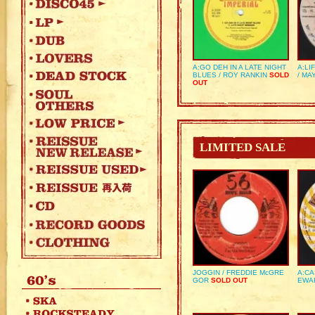
A:GO DEH IN A LATE NIGHT
A:LI
BLUES / ROY RANKIN
SOLD
/ MA
OUT
LIMITED SALE
JOGGIN / FREDDIE McGRE
A:CA
GOR
SOLD OUT
EWA