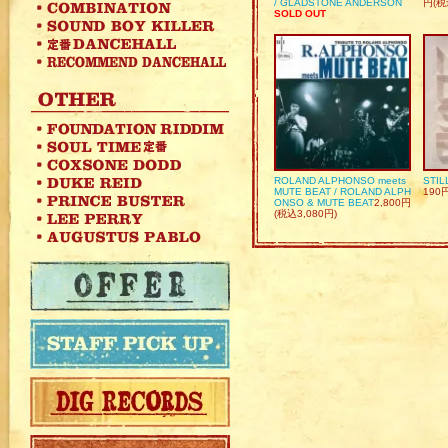
/ GLADSTONE ANDERSON
円(税
SOLD OUT
ROLAND ALPHONSO meets
STIL
MUTE BEAT / ROLAND ALPH
190
ONSO & MUTE BEAT
2,800円
(税込3,080円)