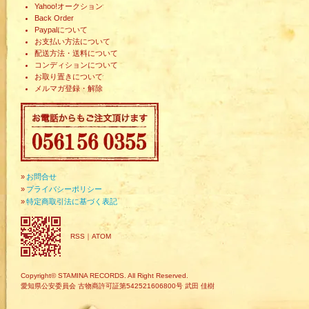
Yahoo!オークション
Back Order
Paypalについて
お支払い方法について
配送方法・送料について
コンディションについて
お取り置きについて
メルマガ登録・解除
»
お問合せ
»
プライバシーポリシー
»
特定商取引法に基づく表記
RSS
｜
ATOM
Copyright© STAMINA RECORDS. All Right Reserved.
愛知県公安委員会 古物商許可証第542521606800号 武田 佳樹