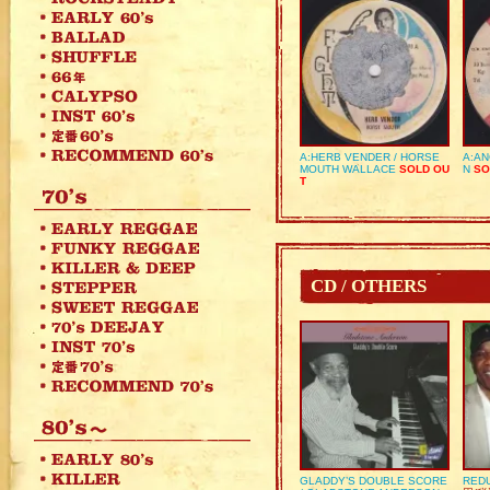
A:HERB VENDER / HORSE
A:AN
MOUTH WALLACE
SOLD OU
N
SO
T
CD / OTHERS
GLADDY’S DOUBLE SCORE
REDU