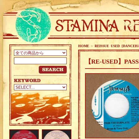
HOME
>
REISSUE USED [DANCEH
【RE-USED】PASS 