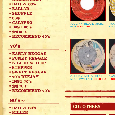
JOGGIN / FREDDIE McGRE
A:CA
GOR
SOLD OUT
EWA
A:HERB VENDER / HORSE
A:AN
MOUTH WALLACE
SOLD OU
N
SO
T
CD / OTHERS