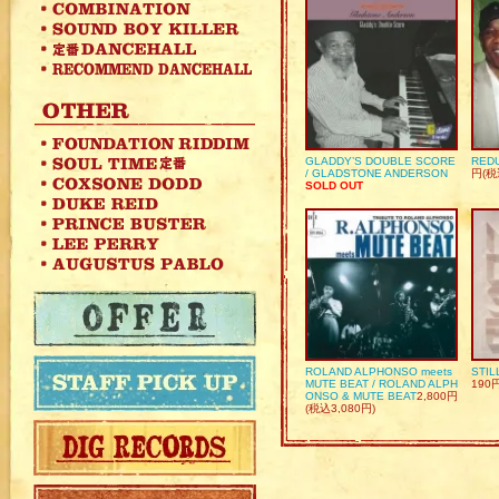
GLADDY’S DOUBLE SCORE
REDU
/ GLADSTONE ANDERSON
円(税
SOLD OUT
ROLAND ALPHONSO meets
STIL
MUTE BEAT / ROLAND ALPH
190
ONSO & MUTE BEAT
2,800円
(税込3,080円)