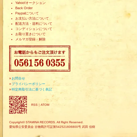
Yahoo!オークション
Back Order
Paypalについて
お支払い方法について
配送方法・送料について
コンディションについて
お取り置きについて
メルマガ登録・解除
»
お問合せ
»
プライバシーポリシー
»
特定商取引法に基づく表記
RSS
｜
ATOM
Copyright© STAMINA RECORDS. All Right Reserved.
愛知県公安委員会 古物商許可証第542521606800号 武田 佳樹