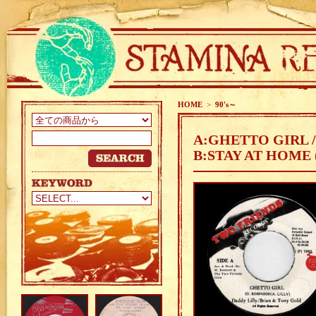
HOME
>
90's～
A:GHETTO GIRL 
B:STAY AT HOME 