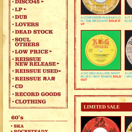
A:CONFUSION IN A BABYLO
A:IT
N / THE MESSIAHS
SOLD O
ELO
UT
A:GO DEH IN A LATE NIGHT
A:LI
BLUES / ROY RANKIN
SOLD
/ MA
OUT
LIMITED SALE